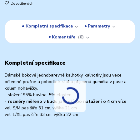
Do oblíbených
Kompletní specifikace
Parametry
Komentáře
0
Kompletní specifikace
Dámské bokové jednobarevné kalhotky, kalhotky jsou vece
příjemné pružné a pohodlné. slabá příjemná gumička v pase a
kolem nohavičky.
- složení 95% bavlna, 5% elasten
-
rozměry měřeno v klidu jak leží, po natažení o 4 cm více
vel. S/M pas šíře 31 cm, výška 21 cm
vel. L/XL pas šíře 33 cm, výška 22 cm