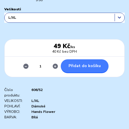
Velikosti
49 Kč
/
ks
40 Kč
bez DPH
Přidat do košíku
Číslo
606/52
produktu:
VELIKOSTI:
L/XL
POHLAVÍ:
Dámské
VÝROBCI:
Hands Flower
BARVA:
Bílá