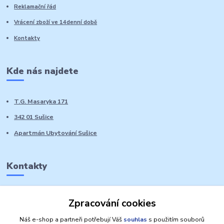
Reklamační řád
Vrácení zboží ve 14denní době
Kontakty
Kde nás najdete
T.G. Masaryka 171
342 01 Sušice
Apartmán Ubytování Sušice
Kontakty
Marie Sedláčková
Zpracování cookies
+420 776 728 764
Volat PO-NE do 21 hodin
Náš e-shop a partneři potřebují Váš
souhlas
s použitím souborů