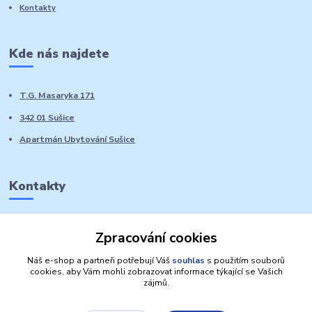
Kontakty
Kde nás najdete
T.G. Masaryka 171
342 01 Sušice
Apartmán Ubytování Sušice
Kontakty
Marie Sedláčková
Zpracování cookies
+420 776 728 764
Volat PO-NE do 21 hodin
Náš e-shop a partneři potřebují Váš
souhlas
s použitím souborů
cookies, aby Vám mohli zobrazovat informace týkající se Vašich
zájmů.