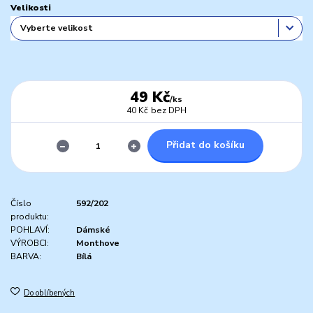
Velikosti
49 Kč
/
ks
40 Kč
bez DPH
Přidat do košíku
Číslo
592/202
produktu:
POHLAVÍ:
Dámské
VÝROBCI:
Monthove
BARVA:
Bílá
Do oblíbených