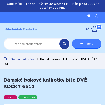
Doručení do 24 hodin - Zásilkovna a nebo PPL - Nákup nad 2000 Kč
odesíláme zdarma
0
0 Kč
Menu
Dámské oblečení
Dámské bokové kalhotky bílé DVĚ KOČKY
6611
Dámské bokové kalhotky bílé DVĚ
KOČKY 6611
Novinka
TOP produkt