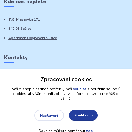
Kde nás najdete
T.G. Masaryka 171
342 01 Sušice
Apartmán Ubytování Sušice
Kontakty
Marie Sedláčková
Zpracování cookies
+420 776 728 764
Volat PO-NE do 21 hodin
Náš e-shop a partneři potřebují Váš
souhlas
s použitím souborů
cookies, aby Vám mohli zobrazovat informace týkající se Vašich
zájmů.
Souhlasím
Nastavení
Autorská práva: Obchůdek Lucinka
Souhlas můžete odmítnout
zde
.