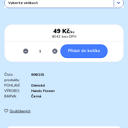
49 Kč
/
ks
40 Kč
bez DPH
Přidat do košíku
Číslo
606/101
produktu:
POHLAVÍ:
Dámské
VÝROBCI:
Hands Flower
BARVA:
Černá
Do oblíbených