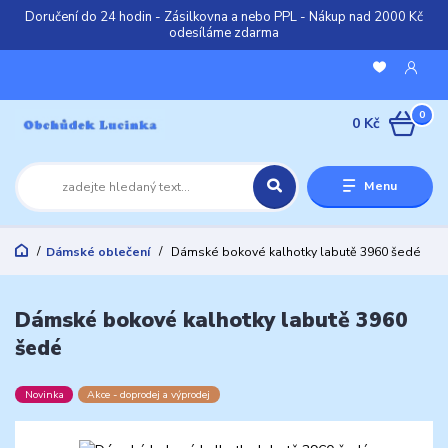
Doručení do 24 hodin - Zásilkovna a nebo PPL - Nákup nad 2000 Kč
odesíláme zdarma
0
0 Kč
Menu
Dámské oblečení
Dámské bokové kalhotky labutě 3960 šedé
Dámské bokové kalhotky labutě 3960
šedé
Novinka
Akce - doprodej a výprodej