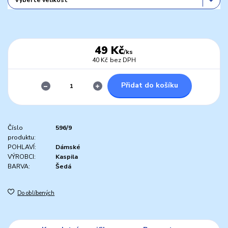
49 Kč
/
ks
40 Kč
bez DPH
Přidat do košíku
Číslo
596/9
produktu:
POHLAVÍ:
Dámské
VÝROBCI:
Kaspila
BARVA:
Šedá
Do oblíbených