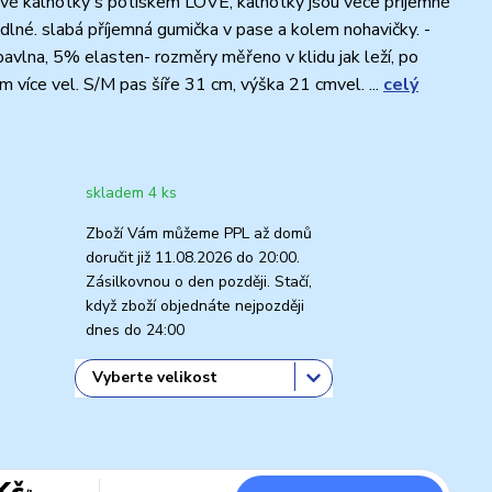
é kalhotky s potiskem LOVE, kalhotky jsou vece příjemné
dlné. slabá příjemná gumička v pase a kolem nohavičky. -
avlna, 5% elasten- rozměry měřeno v klidu jak leží, po
m více vel. S/M pas šíře 31 cm, výška 21 cmvel. ...
celý
skladem 4 ks
Zboží Vám můžeme PPL až domů
doručit již 11.08.2026 do 20:00.
Zásilkovnou o den později. Stačí,
když zboží objednáte nejpozději
dnes do 24:00
Kč