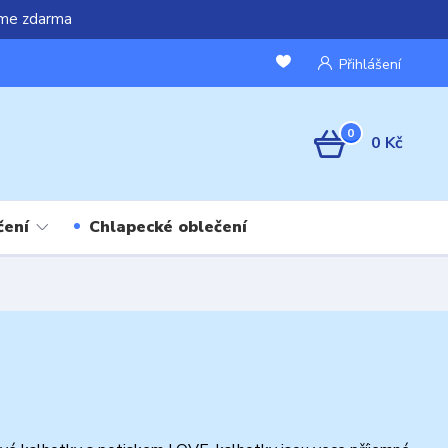
áme zdarma
Přihlášení
0
0 Kč
čení
Chlapecké oblečení