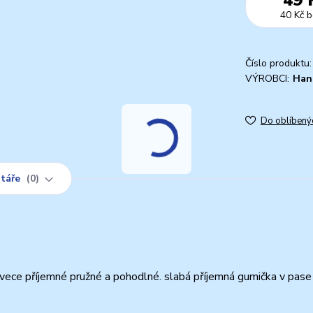
40 Kč
b
Číslo produktu:
VÝROBCI:
Han
Do oblíbený
táře
0
ece příjemné pružné a pohodlné. slabá příjemná gumička v pase