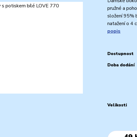
Dámské bokov
pružné a poho
složení 95% b
natažení o 4 c
popis
Dostupnost
Doba dodání
Velikosti
49 