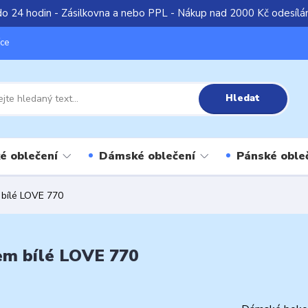
do 24 hodin - Zásilkovna a nebo PPL - Nákup nad 2000 Kč odesíl
íce
Hledat
é oblečení
Dámské oblečení
Pánské oble
 bílé LOVE 770
em bílé LOVE 770