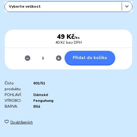
49 Kč
/
ks
40 Kč
bez DPH
Přidat do košíku
Číslo
601/51
produktu:
POHLAVÍ:
Dámské
VÝROBCI:
Fenguhung
BARVA:
Bílá
Do oblíbených