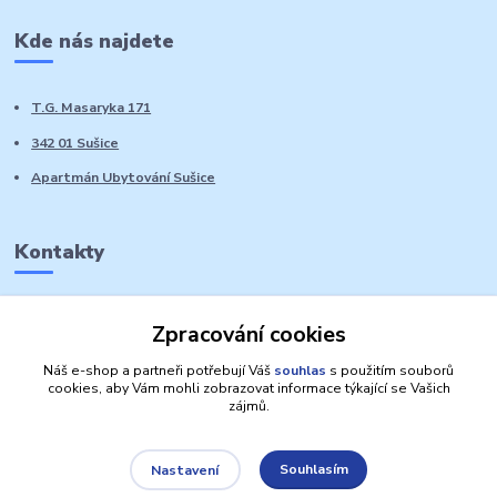
Kde nás najdete
T.G. Masaryka 171
342 01 Sušice
Apartmán Ubytování Sušice
Kontakty
Marie Sedláčková
Zpracování cookies
+420 776 728 764
Volat PO-NE do 21 hodin
Náš e-shop a partneři potřebují Váš
souhlas
s použitím souborů
cookies, aby Vám mohli zobrazovat informace týkající se Vašich
zájmů.
Souhlasím
Nastavení