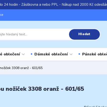
do 24 hodin - Zásilkovna a nebo PPL - Nákup nad 2000 Kč odesíl
íce
Hledat
é oblečení
Dámské oblečení
Pánské oble
nožiček 3308 oranž - 601/65
u nožiček 3308 oranž - 601/65