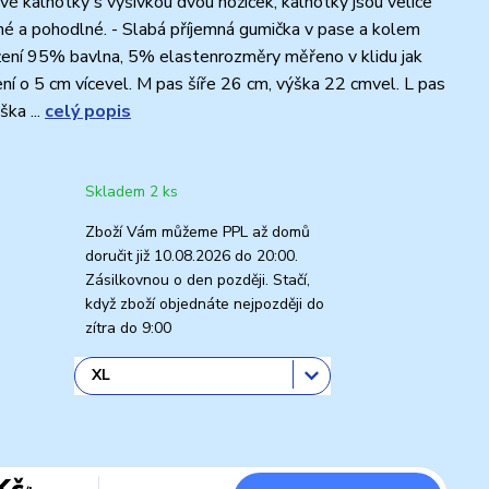
 kalhotky s výšivkou dvou nožiček, kalhotky jsou velice
né a pohodlné. - Slabá příjemná gumička v pase a kolem
žení 95% bavlna, 5% elastenrozměry měřeno v klidu jak
ení o 5 cm vícevel. M pas šíře 26 cm, výška 22 cmvel. L pas
ška ...
celý popis
Skladem 2 ks
Zboží Vám můžeme PPL až domů
doručit již 10.08.2026 do 20:00.
Zásilkovnou o den později. Stačí,
když zboží objednáte nejpozději do
zítra do 9:00
Kč