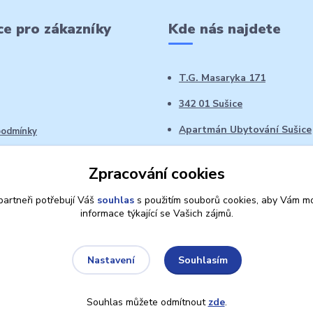
e pro zákazníky
Kde nás najdete
T.G. Masaryka 171
342 01 Sušice
Apartmán Ubytování Sušice
podmínky
 řád
Zpracování cookies
oží ve 14denní době
artneři potřebují Váš
souhlas
s použitím souborů cookies, aby Vám mo
informace týkající se Vašich zájmů.
Souhlasím
Nastavení
Souhlas můžete odmítnout
zde
.