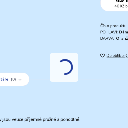
40 Kč
b
Číslo produktu:
POHLAVÍ:
Dám
BARVA:
Oranž
Do oblíbený
táře
0
jsou velice příjemné pružné a pohodlné.