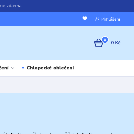
áme zdarma
Přihlášení
0
0 Kč
čení
Chlapecké oblečení