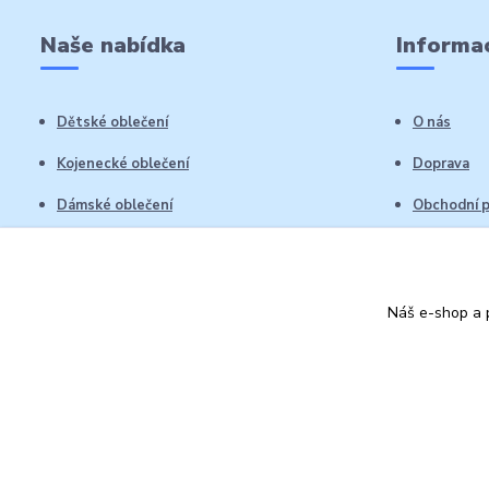
Naše nabídka
Informac
Dětské oblečení
O nás
Kojenecké oblečení
Doprava
Dámské oblečení
Obchodní 
Pánské oblečení
Reklamační
Vrácení zb
Náš e-shop a p
Kontakty
Autorská práva: Obchůdek Lucinka