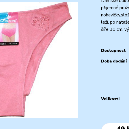
Dámské bokové
příjemné pruž
nohavičky.slo
leží, po nataž
šíře 30 cm, vý
Dostupnost
Doba dodání
Velikosti
49 