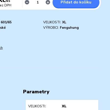
/
ks
Přidat do košíku
ez DPH
601/65
VELIKOSTI:
XL
ské
VÝROBCI:
Fenguhung
ch
Parametry
VELIKOSTI
XL