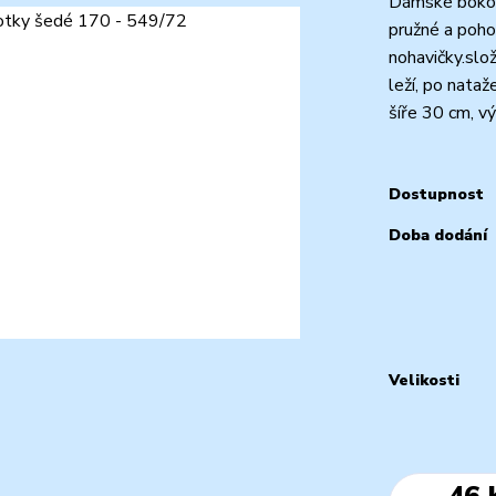
Dámské bokové
pružné a poho
nohavičky.slo
leží, po nataž
šíře 30 cm, vý
Dostupnost
Doba dodání
Velikosti
46 