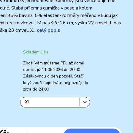
 kalhotky jednobarevné, kalhotky jsou velice příjemné
dlné. Slabá příjemná gumička v pase a kolem
žení 95% bavlna, 5% elasten- rozměry měřeno v klidu jak
ení o 5 cm vícevel. M pas šíře 26 cm, výška 22 cmvel. L pas
ška 23 cmvel. X...
celý popis
Skladem 1 ks
Zboží Vám můžeme PPL až domů
doručit již 11.08.2026 do 20:00.
Zásilkovnou o den později. Stačí,
když zboží objednáte nejpozději do
zítra do 24:00
Kč