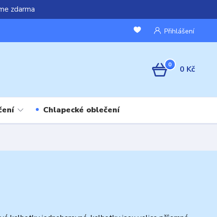
áme zdarma
Přihlášení
0
0 Kč
čení
Chlapecké oblečení