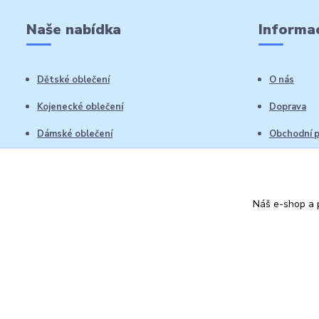
Naše nabídka
Informac
Dětské oblečení
O nás
Kojenecké oblečení
Doprava
Dámské oblečení
Obchodní 
Pánské oblečení
Reklamační
Vrácení zb
Náš e-shop a p
Kontakty
Autorská práva: Obchůdek Lucinka