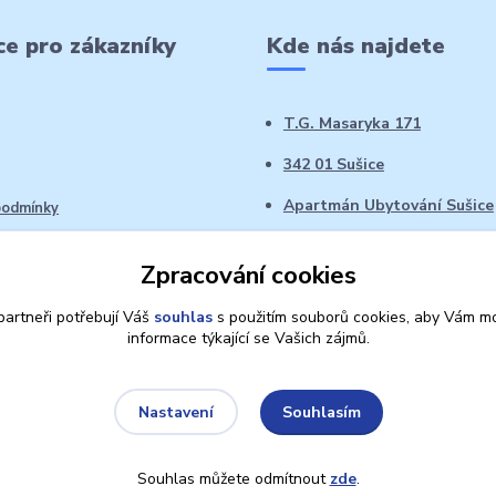
e pro zákazníky
Kde nás najdete
T.G. Masaryka 171
342 01 Sušice
Apartmán Ubytování Sušice
podmínky
 řád
Zpracování cookies
oží ve 14denní době
artneři potřebují Váš
souhlas
s použitím souborů cookies, aby Vám mo
informace týkající se Vašich zájmů.
Souhlasím
Nastavení
Souhlas můžete odmítnout
zde
.