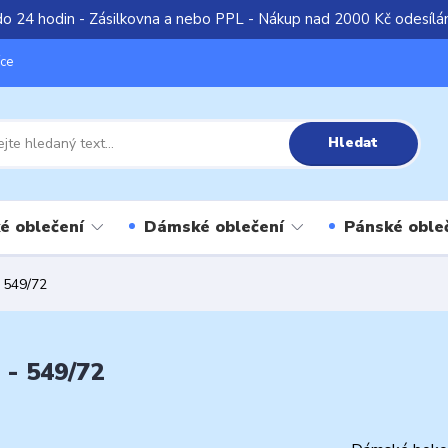
do 24 hodin - Zásilkovna a nebo PPL - Nákup nad 2000 Kč odesíl
íce
Hledat
é oblečení
Dámské oblečení
Pánské oble
 549/72
 - 549/72