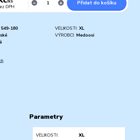
/
ks
Přidat do košíku
ez DPH
549-180
VELIKOSTI:
XL
ské
VÝROBCI:
Medoosi
á
ch
Parametry
VELIKOSTI
XL