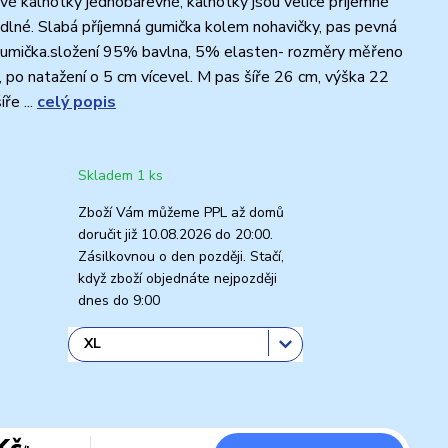
 kalhotky jednobarevné, kalhotky jsou velice příjemné
dlné. Slabá příjemná gumička kolem nohavičky, pas pevná
 gumička.složení 95% bavlna, 5% elasten- rozměry měřeno
ží, po natažení o 5 cm vícevel. M pas šíře 26 cm, výška 22
ře ...
celý popis
Skladem 1 ks
Zboží Vám můžeme PPL až domů
doručit již 10.08.2026 do 20:00.
Zásilkovnou o den později. Stačí,
když zboží objednáte nejpozději
dnes do 9:00
Kč