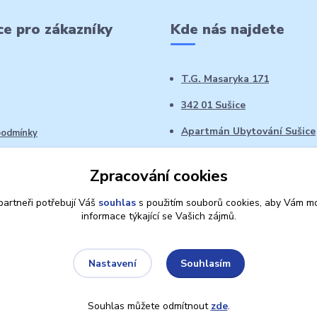
e pro zákazníky
Kde nás najdete
T.G. Masaryka 171
342 01 Sušice
Apartmán Ubytování Sušice
podmínky
 řád
Zpracování cookies
oží ve 14denní době
artneři potřebují Váš
souhlas
s použitím souborů cookies, aby Vám mo
informace týkající se Vašich zájmů.
Souhlasím
Nastavení
Souhlas můžete odmítnout
zde
.