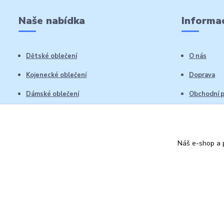
Naše nabídka
Informac
Dětské oblečení
O nás
Kojenecké oblečení
Doprava
Dámské oblečení
Obchodní 
Pánské oblečení
Reklamační
Vrácení zb
Náš e-shop a p
Kontakty
Autorská práva: Obchůdek Lucinka