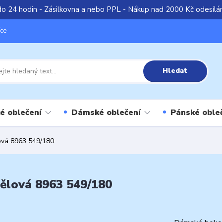
do 24 hodin - Zásilkovna a nebo PPL - Nákup nad 2000 Kč odesíl
íce
Hledat
é oblečení
Dámské oblečení
Pánské oble
ová 8963 549/180
ělová 8963 549/180