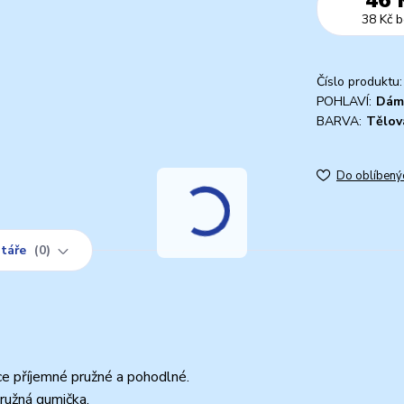
38 Kč
b
Číslo produktu:
POHLAVÍ:
Dám
BARVA:
Tělov
Do oblíbený
táře
0
e příjemné pružné a pohodlné.
ružná gumička.