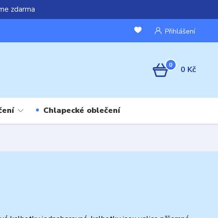
áme zdarma
Přihlášení
0
0 Kč
čení
Chlapecké oblečení