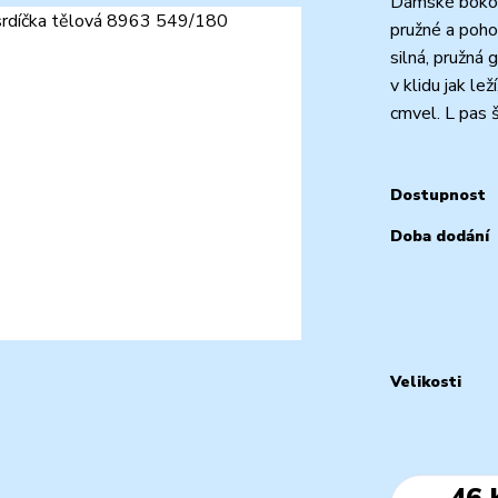
Dámské bokové
pružné a poho
silná, pružná
v klidu jak le
cmvel. L pas ší
Dostupnost
Doba dodání
Velikosti
46 