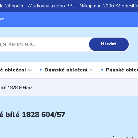
do 24 hodin - Zásilkovna a nebo PPL - Nákup nad 2000 Kč odesíl
íce
Hledat
é oblečení
Dámské oblečení
Pánské oble
ílé 1828 604/57
bílé 1828 604/57