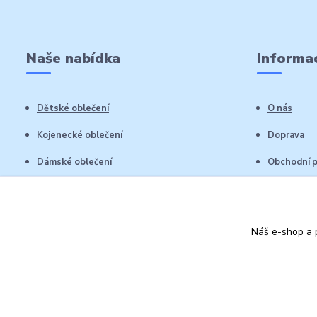
Naše nabídka
Informac
Dětské oblečení
O nás
Kojenecké oblečení
Doprava
Dámské oblečení
Obchodní 
Pánské oblečení
Reklamační
Vrácení zb
Náš e-shop a p
Kontakty