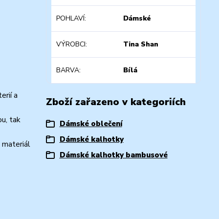
POHLAVÍ
Dámské
VÝROBCI
Tina Shan
BARVA
Bílá
erií a
Zboží zařazeno v kategoriích
ou, tak
Dámské oblečení
Dámské kalhotky
 materiál
Dámské kalhotky bambusové