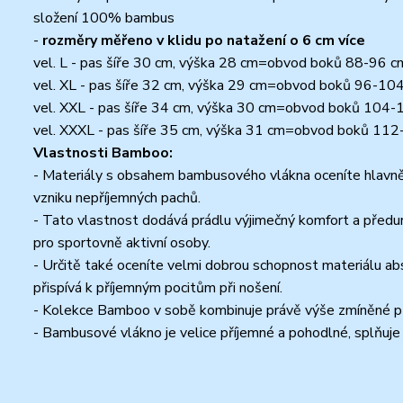
složení 100% bambus
-
rozměry měřeno v klidu po natažení o 6 cm více
vel. L - pas šíře 30 cm, výška 28 cm=obvod boků 88-96 c
vel. XL - pas šíře 32 cm, výška 29 cm=obvod boků 96-10
vel. XXL - pas šíře 34 cm, výška 30 cm=obvod boků 104
vel. XXXL - pas šíře 35 cm, výška 31 cm=obvod boků 11
Vlastnosti Bamboo:
- Materiály s obsahem bambusového vlákna oceníte hlavně pro
vzniku nepříjemných pachů.
- Tato vlastnost dodává prádlu výjimečný komfort a předurč
pro sportovně aktivní osoby.
- Určitě také oceníte velmi dobrou schopnost materiálu abs
přispívá k příjemným pocitům při nošení.
- Kolekce Bamboo v sobě kombinuje právě výše zmíněné př
- Bambusové vlákno je velice příjemné a pohodlné, splňuje