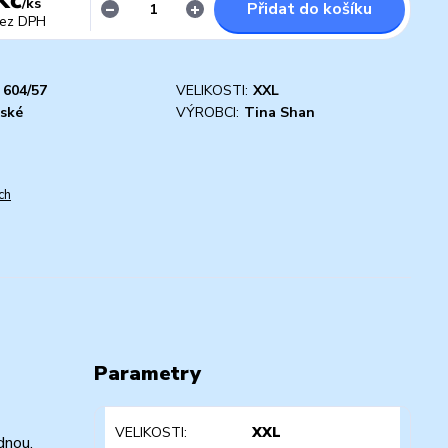
/
ks
Přidat do košíku
ez DPH
604/57
VELIKOSTI:
XXL
ské
VÝROBCI:
Tina Shan
ch
Parametry
VELIKOSTI
XXL
dnou.