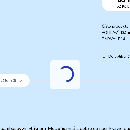
52 Kč
b
Číslo produktu:
POHLAVÍ:
Dám
BARVA:
Bílá
Do oblíbený
táře
0
 bambusovým vláknem. Moc příjemné a dobře se nosí, krásné pa