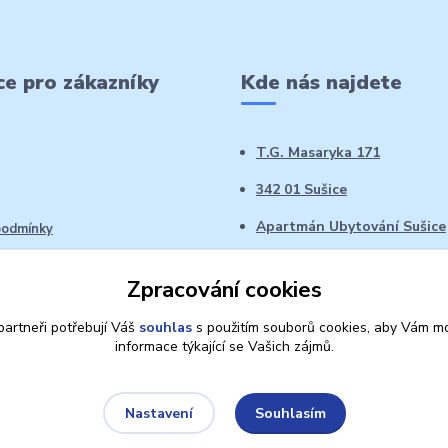
e pro zákazníky
Kde nás najdete
T.G. Masaryka 171
342 01 Sušice
Apartmán Ubytování Sušice
podmínky
 řád
Zpracování cookies
oží ve 14denní době
artneři potřebují Váš
souhlas
s použitím souborů cookies, aby Vám mo
informace týkající se Vašich zájmů.
Souhlasím
Nastavení