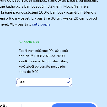
tky do pasu 100% bambus. Kalhoty do pasu s bambusem.
lné kalhotky s bambusovým vláknem. Moc příjemné a
í, krásné padnou.složení 100% bambus- rozměry měřeno v
žení o 6 cm vícevel. L - pas šíře 30 cm, výška 28 cm=obvod
vel. XL - pas šíř...
celý popis
Skladem 4 ks
Zboží Vám můžeme PPL až domů
doručit již 10.08.2026 do 20:00.
Zásilkovnou o den později. Stačí,
když zboží objednáte nejpozději
dnes do 9:00
Kč