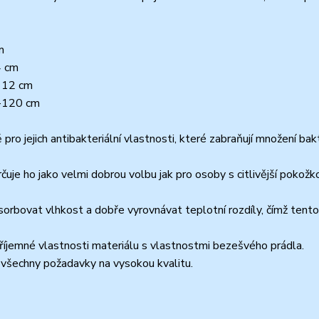
m
4 cm
-112 cm
2-120 cm
 jejich antibakteriální vlastnosti, které zabraňují množení bakt
uje ho jako velmi dobrou volbu jak pro osoby s citlivější pokožk
orbovat vlhkost a dobře vyrovnávat teplotní rozdíly, čímž tento
íjemné vlastnosti materiálu s vlastnostmi bezešvého prádla.
 všechny požadavky na vysokou kvalitu.