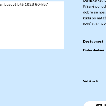
Dámské kalho
Krásné pohod
dobře se nos
klidu po nata
boků 88-96 cm
Dostupnost
Doba dodání
Velikosti
63 