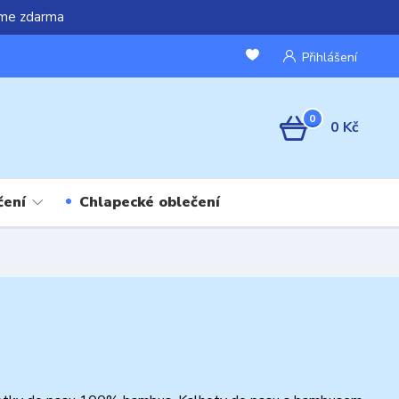
áme zdarma
Přihlášení
0
0 Kč
čení
Chlapecké oblečení