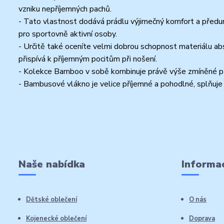
vzniku nepříjemných pachů.
- Tato vlastnost dodává prádlu výjimečný komfort a předurč
pro sportovně aktivní osoby.
- Určitě také oceníte velmi dobrou schopnost materiálu abs
přispívá k příjemným pocitům při nošení.
- Kolekce Bamboo v sobě kombinuje právě výše zmíněné př
- Bambusové vlákno je velice příjemné a pohodlné, splňuje
Naše nabídka
Informac
Dětské oblečení
O nás
Kojenecké oblečení
Doprava