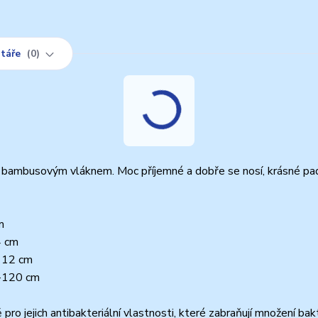
táře
0
 bambusovým vláknem. Moc příjemné a dobře se nosí, krásné pa
m
4 cm
-112 cm
2-120 cm
 jejich antibakteriální vlastnosti, které zabraňují množení bakt