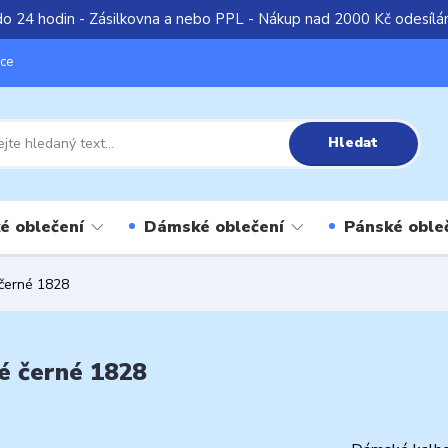
do 24 hodin - Zásilkovna a nebo PPL - Nákup nad 2000 Kč odesíl
íce
Hledat
é oblečení
Dámské oblečení
Pánské oble
černé 1828
 černé 1828