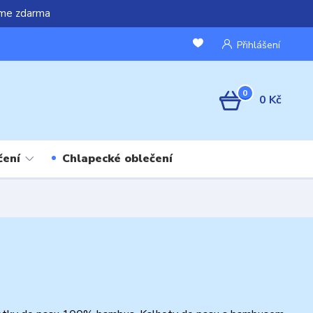
áme zdarma
Přihlášení
0
0 Kč
čení
Chlapecké oblečení