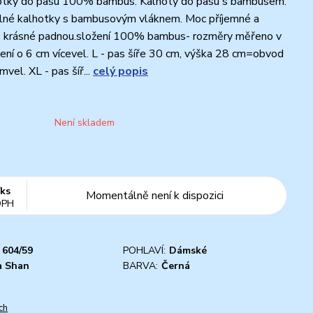
tky do pasu 100% bambus. Kalhoty do pasu s bambusem.
lné kalhotky s bambusovým vláknem. Moc příjemné a
í, krásné padnou.složení 100% bambus- rozměry měřeno v
žení o 6 cm vícevel. L - pas šíře 30 cm, výška 28 cm=obvod
vel. XL - pas šíř...
celý popis
Není skladem
/
ks
Momentálně není k dispozici
DPH
604/59
POHLAVÍ:
Dámské
a Shan
BARVA:
Černá
ch