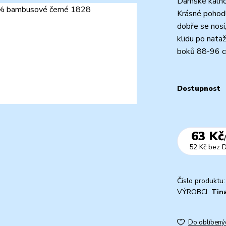
Dámské kalho
Krásné pohod
dobře se nos
klidu po nata
boků 88-96 cm
Dostupnost
63 Kč
52 Kč
bez 
Číslo produktu:
VÝROBCI:
Tin
Do oblíbený