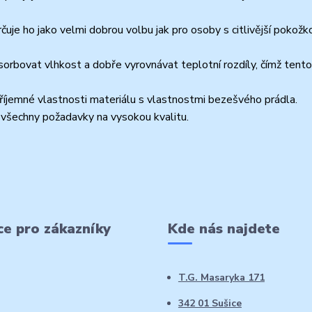
uje ho jako velmi dobrou volbu jak pro osoby s citlivější pokožk
orbovat vlhkost a dobře vyrovnávat teplotní rozdíly, čímž tento
íjemné vlastnosti materiálu s vlastnostmi bezešvého prádla.
 všechny požadavky na vysokou kvalitu.
e pro zákazníky
Kde nás najdete
T.G. Masaryka 171
342 01 Sušice