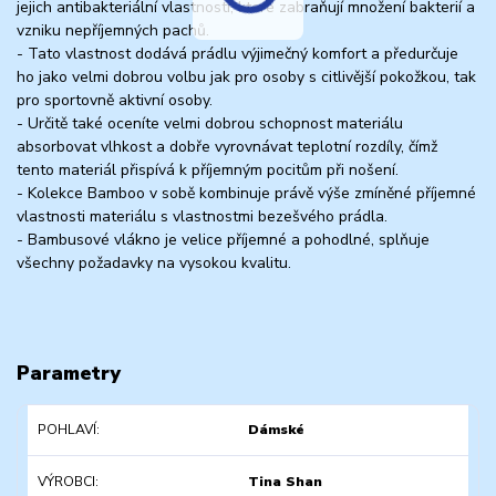
jejich antibakteriální vlastnosti, které zabraňují množení bakterií a
vzniku nepříjemných pachů.
- Tato vlastnost dodává prádlu výjimečný komfort a předurčuje
ho jako velmi dobrou volbu jak pro osoby s citlivější pokožkou, tak
pro sportovně aktivní osoby.
- Určitě také oceníte velmi dobrou schopnost materiálu
absorbovat vlhkost a dobře vyrovnávat teplotní rozdíly, čímž
tento materiál přispívá k příjemným pocitům při nošení.
- Kolekce Bamboo v sobě kombinuje právě výše zmíněné příjemné
vlastnosti materiálu s vlastnostmi bezešvého prádla.
- Bambusové vlákno je velice příjemné a pohodlné, splňuje
všechny požadavky na vysokou kvalitu.
Parametry
POHLAVÍ
Dámské
VÝROBCI
Tina Shan