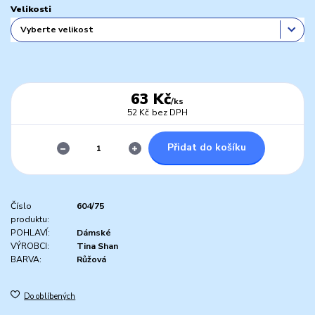
Velikosti
63 Kč
/
ks
52 Kč
bez DPH
Přidat do košíku
Číslo
604/75
produktu:
POHLAVÍ:
Dámské
VÝROBCI:
Tina Shan
BARVA:
Růžová
Do oblíbených