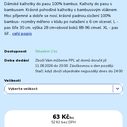
Dámské kalhotky do pasu 100% bambus. Kalhoty do pasu s
bambusem. Krásné pohodlné kalhotky s bambusovým vláknem.
Moc příjemné a dobře se nosí, krásné padnou.složení 100%
bambus- rozměry měřeno v klidu po natažení o 6 cm vícevel. L -
pas šíře 30 cm, výška 28 cm=obvod boků 88-96 cmvel. XL - pas
šíř...
celý popis
Dostupnost
Skladem 2 ks
Doba dodání
Zboží Vám můžeme PPL až domů doručit již
11.08.2026 do 20:00. Zásilkovnou o den později.
Stačí, když zboží objednáte nejpozději dnes do 24:00
Velikosti
63 Kč
/
ks
52 Kč
bez DPH