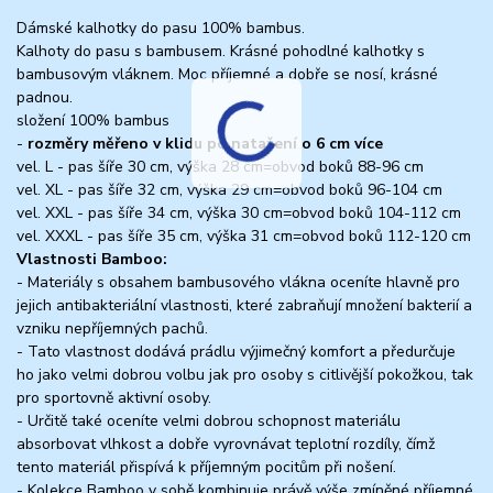
Dámské kalhotky do pasu 100% bambus.
Kalhoty do pasu s bambusem. Krásné pohodlné kalhotky s
bambusovým vláknem. Moc příjemné a dobře se nosí, krásné
padnou.
složení 100% bambus
-
rozměry měřeno v klidu po natažení o 6 cm více
vel. L - pas šíře 30 cm, výška 28 cm=obvod boků 88-96 cm
vel. XL - pas šíře 32 cm, výška 29 cm=obvod boků 96-104 cm
vel. XXL - pas šíře 34 cm, výška 30 cm=obvod boků 104-112 cm
vel. XXXL - pas šíře 35 cm, výška 31 cm=obvod boků 112-120 cm
Vlastnosti Bamboo:
- Materiály s obsahem bambusového vlákna oceníte hlavně pro
jejich antibakteriální vlastnosti, které zabraňují množení bakterií a
vzniku nepříjemných pachů.
- Tato vlastnost dodává prádlu výjimečný komfort a předurčuje
ho jako velmi dobrou volbu jak pro osoby s citlivější pokožkou, tak
pro sportovně aktivní osoby.
- Určitě také oceníte velmi dobrou schopnost materiálu
absorbovat vlhkost a dobře vyrovnávat teplotní rozdíly, čímž
tento materiál přispívá k příjemným pocitům při nošení.
- Kolekce Bamboo v sobě kombinuje právě výše zmíněné příjemné