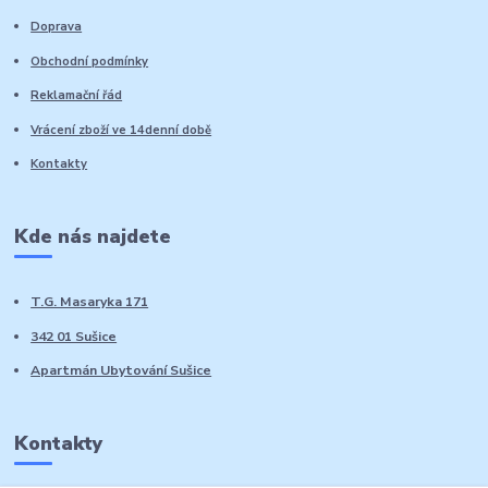
Doprava
Obchodní podmínky
Reklamační řád
Vrácení zboží ve 14denní době
Kontakty
Kde nás najdete
T.G. Masaryka 171
342 01 Sušice
Apartmán Ubytování Sušice
Kontakty