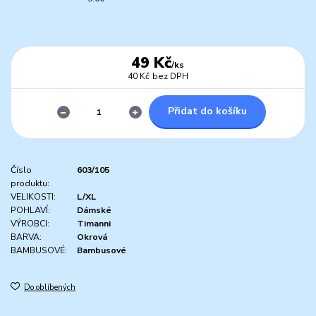
49 Kč
/
ks
40 Kč
bez DPH
Přidat do košíku
Číslo
603/105
produktu:
VELIKOSTI:
L/XL
POHLAVÍ:
Dámské
VÝROBCI:
Timanni
BARVA:
Okrová
BAMBUSOVÉ:
Bambusové
Do oblíbených