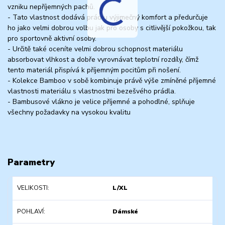
vzniku nepříjemných pachů.
- Tato vlastnost dodává prádlu výjimečný komfort a předurčuje
ho jako velmi dobrou volbu jak pro osoby s citlivější pokožkou, tak
pro sportovně aktivní osoby.
- Určitě také oceníte velmi dobrou schopnost materiálu
absorbovat vlhkost a dobře vyrovnávat teplotní rozdíly, čímž
tento materiál přispívá k příjemným pocitům při nošení.
- Kolekce Bamboo v sobě kombinuje právě výše zmíněné příjemné
vlastnosti materiálu s vlastnostmi bezešvého prádla.
- Bambusové vlákno je velice příjemné a pohodlné, splňuje
všechny požadavky na vysokou kvalitu
Parametry
VELIKOSTI
L/XL
POHLAVÍ
Dámské