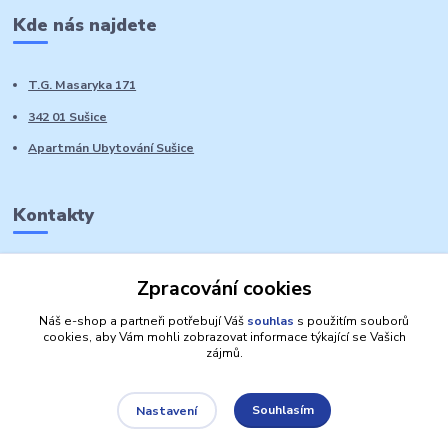
Kde nás najdete
T.G. Masaryka 171
342 01 Sušice
Apartmán Ubytování Sušice
Kontakty
Marie Sedláčková
Zpracování cookies
+420 776 728 764
Volat PO-NE do 21 hodin
Náš e-shop a partneři potřebují Váš
souhlas
s použitím souborů
cookies, aby Vám mohli zobrazovat informace týkající se Vašich
zájmů.
Souhlasím
Nastavení
Autorská práva: Obchůdek Lucinka