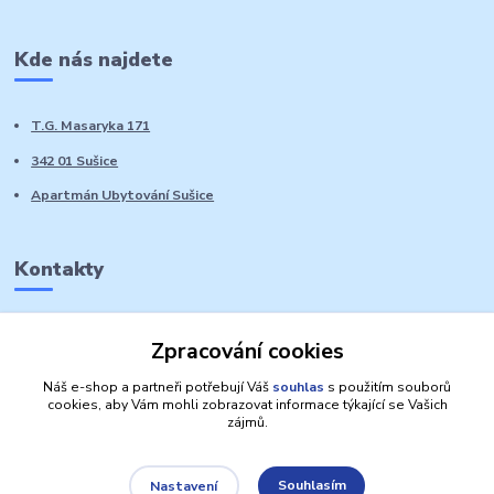
Kde nás najdete
T.G. Masaryka 171
342 01 Sušice
Apartmán Ubytování Sušice
Kontakty
Marie Sedláčková
Zpracování cookies
+420 776 728 764
Volat PO-NE do 21 hodin
Náš e-shop a partneři potřebují Váš
souhlas
s použitím souborů
cookies, aby Vám mohli zobrazovat informace týkající se Vašich
zájmů.
Souhlasím
Nastavení