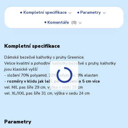
Kompletní specifikace
Parametry
Komentáře
0
Kompletní specifikace
Dámské bezešvé kalhotky s pruhy Greenice.
Velice kvalitní a pohodlné kalhotky bezešvé s pruhy, kalhotky
jsou klasické vyšší
- složení 70% polyamid, 22% polyester, 8% elasten
-
rozměry v klidu jak leží, po natažení o 5 cm více
vel. M/L pas šíře 29 cm, výška v sedu 23 cm
vel. XL/XXL pas šíře 31 cm, výška v sedu 24 cm
Parametry