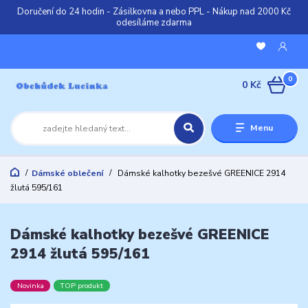
Doručení do 24 hodin - Zásilkovna a nebo PPL - Nákup nad 2000 Kč
odesíláme zdarma
0
0 Kč
Menu
Dámské oblečení
Dámské kalhotky bezešvé GREENICE 2914
žlutá 595/161
Dámské kalhotky bezešvé GREENICE
2914 žlutá 595/161
Novinka
TOP produkt