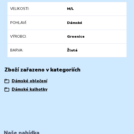
VELIKOSTI
M/L
POHLAVÍ
Dámské
VÝROBCI
Greenice
BARVA
Žlutá
Zboží zařazeno v kategoriích
Dámské oblečení
Dámské kalhotky
Naše nabídka