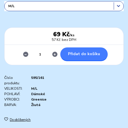
69 Kč
/
ks
57 Kč
bez DPH
Přidat do košíku
Číslo
595/161
produktu:
VELIKOSTI:
M/L
POHLAVÍ:
Dámské
VÝROBCI:
Greenice
BARVA:
Žlutá
Do oblíbených