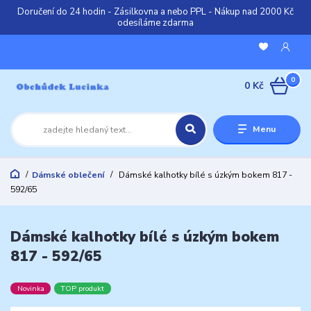
Doručení do 24 hodin - Zásilkovna a nebo PPL - Nákup nad 2000 Kč
odesíláme zdarma
0
0 Kč
Menu
Dámské oblečení
Dámské kalhotky bílé s úzkým bokem 817 -
592/65
Dámské kalhotky bílé s úzkým bokem
817 - 592/65
Novinka
TOP produkt