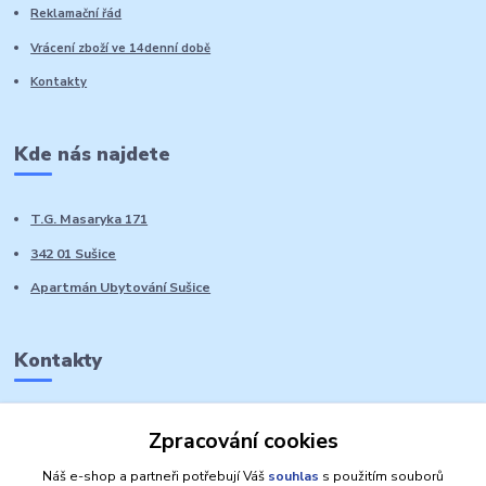
Reklamační řád
Vrácení zboží ve 14denní době
Kontakty
Kde nás najdete
T.G. Masaryka 171
342 01 Sušice
Apartmán Ubytování Sušice
Kontakty
Marie Sedláčková
Zpracování cookies
+420 776 728 764
Volat PO-NE do 21 hodin
Náš e-shop a partneři potřebují Váš
souhlas
s použitím souborů