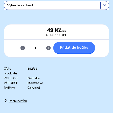
49 Kč
/
ks
40 Kč
bez DPH
Přidat do košíku
Číslo
592/16
produktu:
POHLAVÍ:
Dámské
VÝROBCI:
Monthove
BARVA:
Červená
Do oblíbených