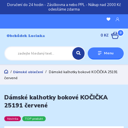
Doručení do 24 hodin - Zásilkovna a nebo PPL - Nákup nad 2000 Kč
odesíláme zdarma
0
0 Kč
Menu
Dámské oblečení
Dámské kalhotky bokové KOČIČKA 25191
červené
Dámské kalhotky bokové KOČIČKA
25191 červené
Novinka
TOP produkt