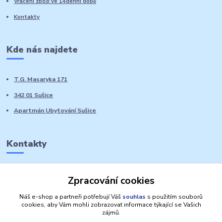
Vrácení zboží ve 14denní době
Kontakty
Kde nás najdete
T.G. Masaryka 171
342 01 Sušice
Apartmán Ubytování Sušice
Kontakty
Marie Sedláčková
Zpracování cookies
+420 776 728 764
Volat PO-NE do 21 hodin
Náš e-shop a partneři potřebují Váš
souhlas
s použitím souborů
cookies, aby Vám mohli zobrazovat informace týkající se Vašich
zájmů.