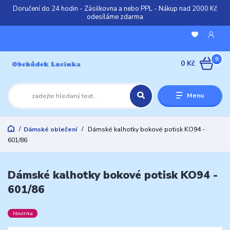
Doručení do 24 hodin - Zásilkovna a nebo PPL - Nákup nad 2000 Kč
odesíláme zdarma
0
0 Kč
Menu
Dámské oblečení
Dámské kalhotky bokové potisk KO94 -
601/86
Dámské kalhotky bokové potisk KO94 -
601/86
Novinka