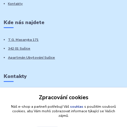
Kontakty
Kde nás najdete
T.G. Masaryka 171
342 01 Sušice
Apartmán Ubytování Sušice
Kontakty
Marie Sedláčková
Zpracování cookies
+420 776 728 764
Volat PO-NE do 21 hodin
Náš e-shop a partneři potřebují Váš
souhlas
s použitím souborů
cookies, aby Vám mohli zobrazovat informace týkající se Vašich
zájmů.