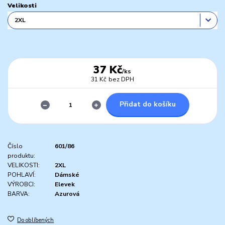
Velikosti
37 Kč
/
ks
31 Kč
bez DPH
Přidat do košíku
Číslo
601/86
produktu:
VELIKOSTI:
2XL
POHLAVÍ:
Dámské
VÝROBCI:
Elevek
BARVA:
Azurová
Do oblíbených