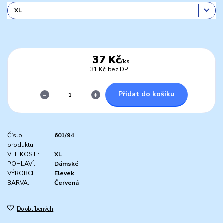
37 Kč
/
ks
31 Kč
bez DPH
Přidat do košíku
Číslo
601/94
produktu:
VELIKOSTI:
XL
POHLAVÍ:
Dámské
VÝROBCI:
Elevek
BARVA:
Červená
Do oblíbených