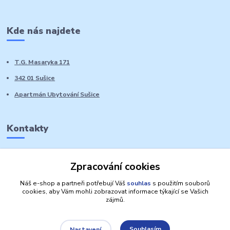
Kde nás najdete
T.G. Masaryka 171
342 01 Sušice
Apartmán Ubytování Sušice
Kontakty
Marie Sedláčková
Zpracování cookies
+420 776 728 764
Volat PO-NE do 21 hodin
Náš e-shop a partneři potřebují Váš
souhlas
s použitím souborů
cookies, aby Vám mohli zobrazovat informace týkající se Vašich
zájmů.
Souhlasím
Nastavení