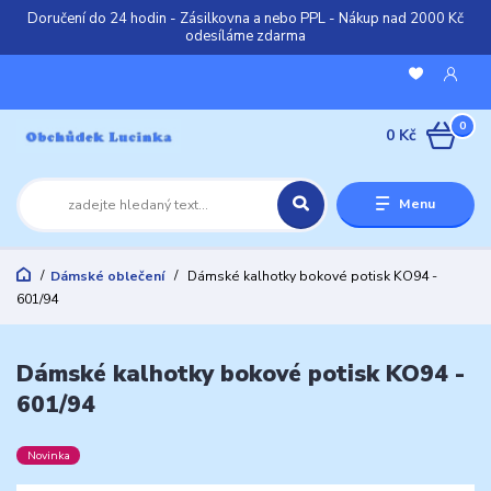
Doručení do 24 hodin - Zásilkovna a nebo PPL - Nákup nad 2000 Kč
odesíláme zdarma
0
0 Kč
Menu
Dámské oblečení
Dámské kalhotky bokové potisk KO94 -
601/94
Dámské kalhotky bokové potisk KO94 -
601/94
Novinka