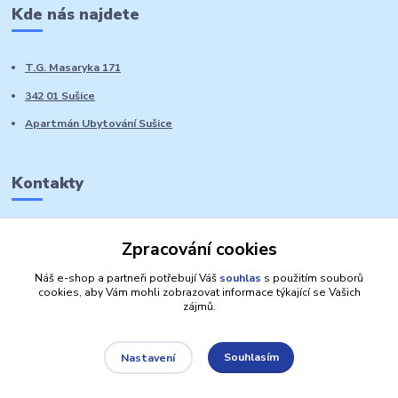
Kde nás najdete
T.G. Masaryka 171
342 01 Sušice
Apartmán Ubytování Sušice
Kontakty
Marie Sedláčková
Zpracování cookies
+420 776 728 764
Volat PO-NE do 21 hodin
Náš e-shop a partneři potřebují Váš
souhlas
s použitím souborů
cookies, aby Vám mohli zobrazovat informace týkající se Vašich
zájmů.
Souhlasím
Nastavení
Autorská práva: Obchůdek Lucinka