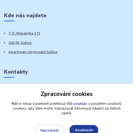
Kde nás najdete
T.G. Masaryka 171
342 01 Sušice
Apartmán Ubytování Sušice
Kontakty
Marie Sedláčková
Zpracování cookies
+420 776 728 764
Volat PO-NE do 21 hodin
Náš e-shop a partneři potřebují Váš
souhlas
s použitím souborů
cookies, aby Vám mohli zobrazovat informace týkající se Vašich
zájmů.
Souhlasím
Nastavení