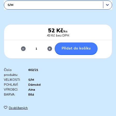
52 Kč
/
ks
43 Kč
bez DPH
Přidat do košíku
Číslo
602/21
produktu:
VELIKOSTI:
S/M
POHLAVÍ:
Dámské
VÝROBCI:
Aina
BARVA:
Bílá
Do oblíbených