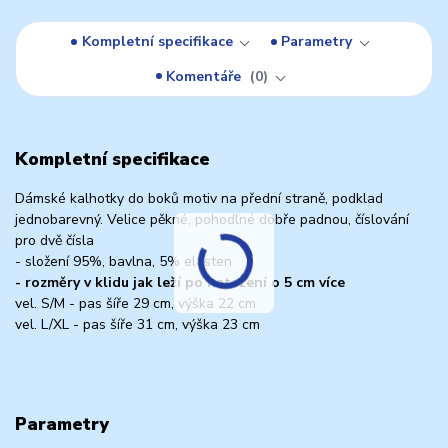
Kompletní specifikace
Parametry
Komentáře
0
Kompletní specifikace
Dámské kalhotky do boků motiv na přední straně, podklad
jednobarevný. Velice pěkné, pohodlné dobře padnou, číslování
pro dvě čísla
- složení 95%, bavlna, 5% elasten
- rozměry v klidu jak leží po natažení o 5 cm více
vel. S/M - pas šíře 29 cm, výška 22 cm
vel. L/XL - pas šíře 31 cm, výška 23 cm
Parametry