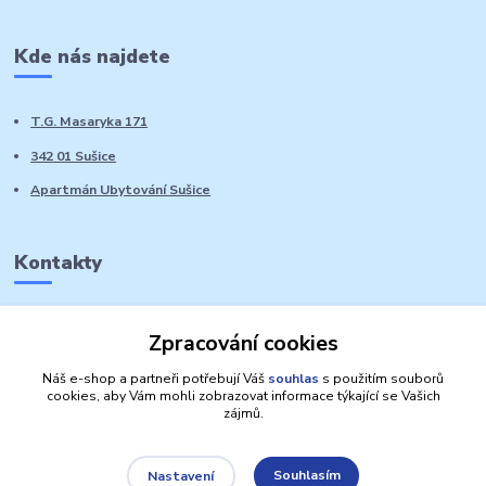
Kde nás najdete
T.G. Masaryka 171
342 01 Sušice
Apartmán Ubytování Sušice
Kontakty
Marie Sedláčková
Zpracování cookies
+420 776 728 764
Volat PO-NE do 21 hodin
Náš e-shop a partneři potřebují Váš
souhlas
s použitím souborů
cookies, aby Vám mohli zobrazovat informace týkající se Vašich
zájmů.
Souhlasím
Nastavení