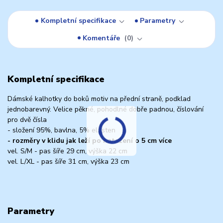
Kompletní specifikace
Parametry
Komentáře
0
Kompletní specifikace
Dámské kalhotky do boků motiv na přední straně, podklad
jednobarevný. Velice pěkné, pohodlné dobře padnou, číslování
pro dvě čísla
- složení 95%, bavlna, 5% elasten
- rozměry v klidu jak leží po natažení o 5 cm více
vel. S/M - pas šíře 29 cm, výška 22 cm
vel. L/XL - pas šíře 31 cm, výška 23 cm
Parametry