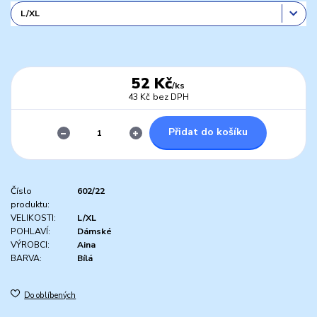
52 Kč
/
ks
43 Kč
bez DPH
Přidat do košíku
Číslo
602/22
produktu:
VELIKOSTI:
L/XL
POHLAVÍ:
Dámské
VÝROBCI:
Aina
BARVA:
Bílá
Do oblíbených