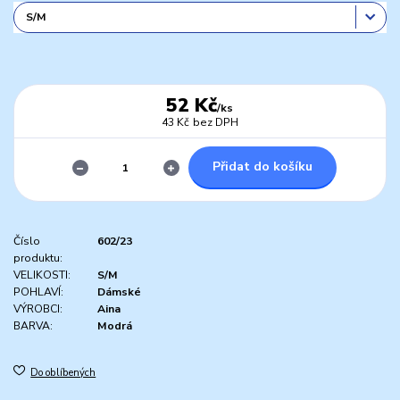
52 Kč
/
ks
43 Kč
bez DPH
Přidat do košíku
Číslo
602/23
produktu:
VELIKOSTI:
S/M
POHLAVÍ:
Dámské
VÝROBCI:
Aina
BARVA:
Modrá
Do oblíbených