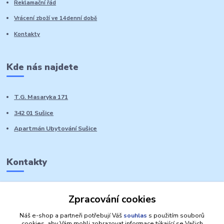
Reklamační řád
Vrácení zboží ve 14denní době
Kontakty
Kde nás najdete
T.G. Masaryka 171
342 01 Sušice
Apartmán Ubytování Sušice
Kontakty
Marie Sedláčková
Zpracování cookies
+420 776 728 764
Volat PO-NE do 21 hodin
Náš e-shop a partneři potřebují Váš
souhlas
s použitím souborů
cookies, aby Vám mohli zobrazovat informace týkající se Vašich