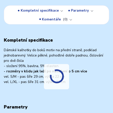
Kompletní specifikace
Parametry
Komentáře
0
Kompletní specifikace
Dámské kalhotky do boků motiv na přední straně, podklad
jednobarevný. Velice pěkné, pohodlné dobře padnou, číslování
pro dvě čísla
- složení 95%, bavlna, 5% elasten
- rozměry v klidu jak leží po natažení o 5 cm více
vel. S/M - pas šíře 29 cm, výška 22 cm
vel. L/XL - pas šíře 31 cm, výška 23 cm
Parametry