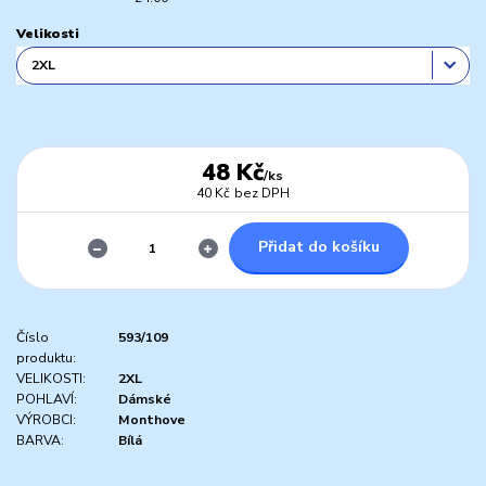
Velikosti
48 Kč
/
ks
40 Kč
bez DPH
Přidat do košíku
Číslo
593/109
produktu:
VELIKOSTI:
2XL
POHLAVÍ:
Dámské
VÝROBCI:
Monthove
BARVA:
Bílá