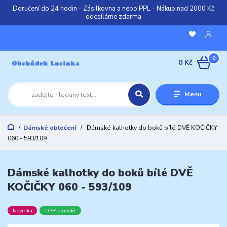
Doručení do 24 hodin - Zásilkovna a nebo PPL - Nákup nad 2000 Kč
odesíláme zdarma
0
0 Kč
Menu
Dámské oblečení
Dámské kalhotky do boků bílé DVĚ KOČIČKY
060 - 593/109
Dámské kalhotky do boků bílé DVĚ
KOČIČKY 060 - 593/109
Novinka
TOP produkt