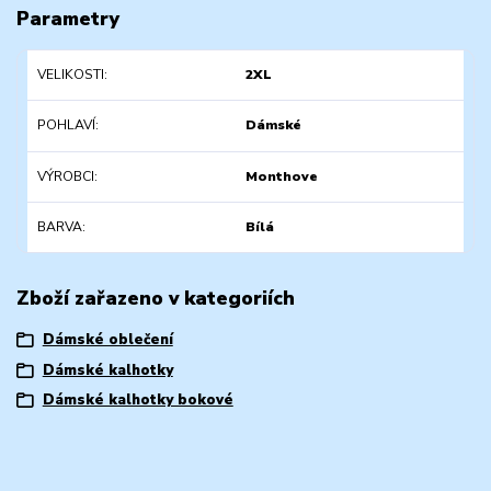
Parametry
VELIKOSTI
2XL
POHLAVÍ
Dámské
VÝROBCI
Monthove
BARVA
Bílá
Zboží zařazeno v kategoriích
Dámské oblečení
Dámské kalhotky
Dámské kalhotky bokové