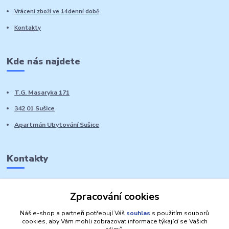
Vrácení zboží ve 14denní době
Kontakty
Kde nás najdete
T.G. Masaryka 171
342 01 Sušice
Apartmán Ubytování Sušice
Kontakty
Marie Sedláčková
Zpracování cookies
+420 776 728 764
Volat PO-NE do 21 hodin
Náš e-shop a partneři potřebují Váš
souhlas
s použitím souborů
cookies, aby Vám mohli zobrazovat informace týkající se Vašich