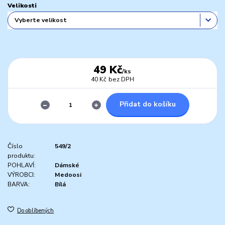
Velikosti
49 Kč
/
ks
40 Kč
bez DPH
Přidat do košíku
Číslo
549/2
produktu:
POHLAVÍ:
Dámské
VÝROBCI:
Medoosi
BARVA:
Bílá
Do oblíbených