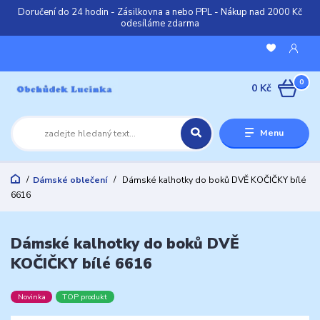
Doručení do 24 hodin - Zásilkovna a nebo PPL - Nákup nad 2000 Kč
odesíláme zdarma
0
0 Kč
Menu
Dámské oblečení
Dámské kalhotky do boků DVĚ KOČIČKY bílé
6616
Dámské kalhotky do boků DVĚ
KOČIČKY bílé 6616
Novinka
TOP produkt