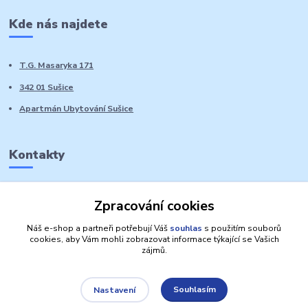
Kde nás najdete
T.G. Masaryka 171
342 01 Sušice
Apartmán Ubytování Sušice
Kontakty
Marie Sedláčková
Zpracování cookies
+420 776 728 764
Volat PO-NE do 21 hodin
Náš e-shop a partneři potřebují Váš
souhlas
s použitím souborů
cookies, aby Vám mohli zobrazovat informace týkající se Vašich
zájmů.
Souhlasím
Nastavení