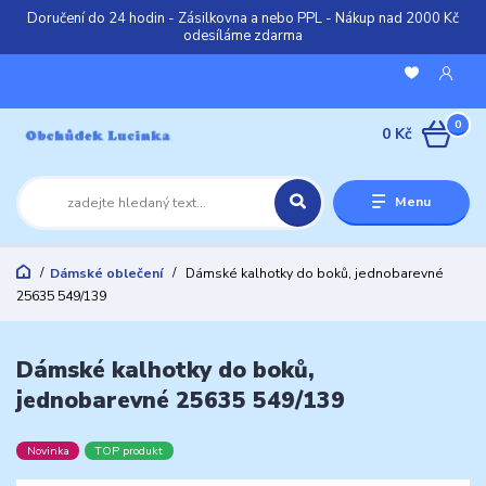
Doručení do 24 hodin - Zásilkovna a nebo PPL - Nákup nad 2000 Kč
odesíláme zdarma
0
0 Kč
Menu
Dámské oblečení
Dámské kalhotky do boků, jednobarevné
25635 549/139
Dámské kalhotky do boků,
jednobarevné 25635 549/139
Novinka
TOP produkt