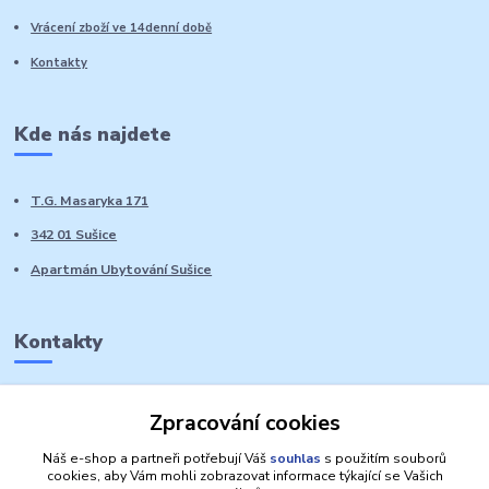
Vrácení zboží ve 14denní době
Kontakty
Kde nás najdete
T.G. Masaryka 171
342 01 Sušice
Apartmán Ubytování Sušice
Kontakty
Marie Sedláčková
Zpracování cookies
+420 776 728 764
Volat PO-NE do 21 hodin
Náš e-shop a partneři potřebují Váš
souhlas
s použitím souborů
cookies, aby Vám mohli zobrazovat informace týkající se Vašich