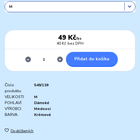
49 Kč
/
ks
40 Kč
bez DPH
Přidat do košíku
Číslo
549/139
produktu:
VELIKOSTI:
M
POHLAVÍ:
Dámské
VÝROBCI:
Medoosi
BARVA:
Krémová
Do oblíbených