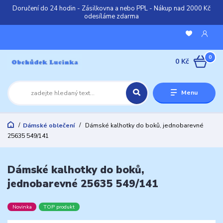
Doručení do 24 hodin - Zásilkovna a nebo PPL - Nákup nad 2000 Kč
odesíláme zdarma
0
0 Kč
Menu
Dámské oblečení
Dámské kalhotky do boků, jednobarevné
25635 549/141
Dámské kalhotky do boků,
jednobarevné 25635 549/141
Novinka
TOP produkt