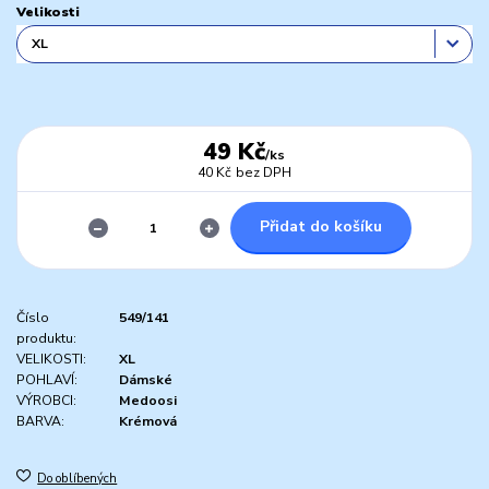
Velikosti
49 Kč
/
ks
40 Kč
bez DPH
Přidat do košíku
Číslo
549/141
produktu:
VELIKOSTI:
XL
POHLAVÍ:
Dámské
VÝROBCI:
Medoosi
BARVA:
Krémová
Do oblíbených