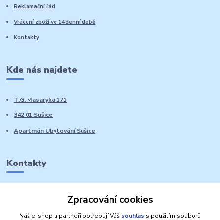
Reklamační řád
Vrácení zboží ve 14denní době
Kontakty
Kde nás najdete
T.G. Masaryka 171
342 01 Sušice
Apartmán Ubytování Sušice
Kontakty
Marie Sedláčková
Zpracování cookies
+420 776 728 764
Volat PO-NE do 21 hodin
Náš e-shop a partneři potřebují Váš
souhlas
s použitím souborů