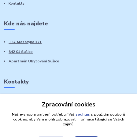
Kontakty
Kde nás najdete
T.G. Masaryka 171
342 01 Sušice
Apartmán Ubytování Sušice
Kontakty
Marie Sedláčková
Zpracování cookies
+420 776 728 764
Volat PO-NE do 21 hodin
Náš e-shop a partneři potřebují Váš
souhlas
s použitím souborů
cookies, aby Vám mohli zobrazovat informace týkající se Vašich
zájmů.