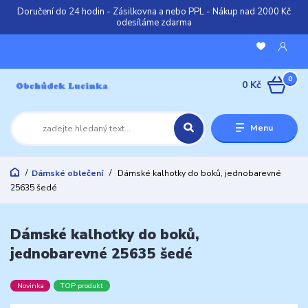
Doručení do 24 hodin - Zásilkovna a nebo PPL - Nákup nad 2000 Kč
odesíláme zdarma
0
0 Kč
Menu
Dámské oblečení
Dámské kalhotky do boků, jednobarevné
25635 šedé
Dámské kalhotky do boků,
jednobarevné 25635 šedé
Novinka
TOP produkt