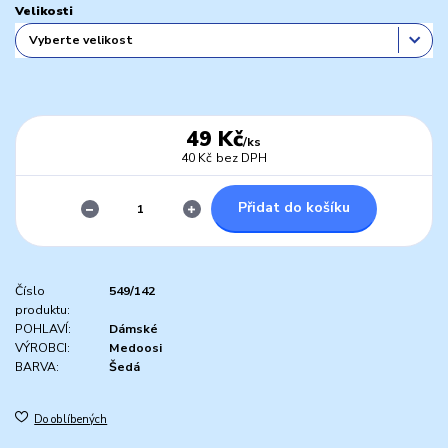
Velikosti
49 Kč
/
ks
40 Kč
bez DPH
Přidat do košíku
Číslo
549/142
produktu:
POHLAVÍ:
Dámské
VÝROBCI:
Medoosi
BARVA:
Šedá
Do oblíbených