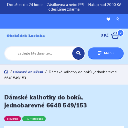
Doručení do 24 hodin - Zásilkovna a nebo PPL - Nákup nad 2000 Kč
odesíláme zdarma
0
0 Kč
Menu
Dámské oblečení
Dámské kalhotky do boků, jednobarevné
6648 549/153
Dámské kalhotky do boků,
jednobarevné 6648 549/153
Novinka
TOP produkt