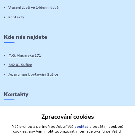
Vrácení zboží ve 14denní době
Kontakty
Kde nás najdete
T.G. Masaryka 171
342 01 Sušice
Apartmán Ubytování Sušice
Kontakty
Marie Sedláčková
Zpracování cookies
+420 776 728 764
Volat PO-NE do 21 hodin
Náš e-shop a partneři potřebují Váš
souhlas
s použitím souborů
cookies, aby Vám mohli zobrazovat informace týkající se Vašich