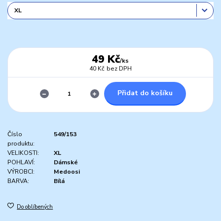
49 Kč
/
ks
40 Kč
bez DPH
Přidat do košíku
Číslo
549/153
produktu:
VELIKOSTI:
XL
POHLAVÍ:
Dámské
VÝROBCI:
Medoosi
BARVA:
Bílá
Do oblíbených