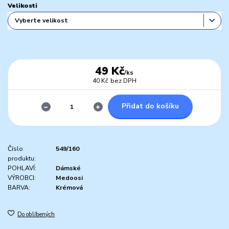
Velikosti
49 Kč
/
ks
40 Kč
bez DPH
Přidat do košíku
Číslo
549/160
produktu:
POHLAVÍ:
Dámské
VÝROBCI:
Medoosi
BARVA:
Krémová
Do oblíbených