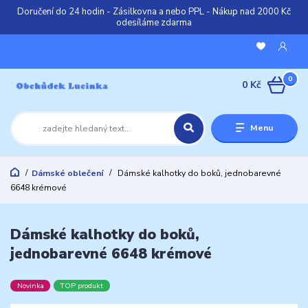
Doručení do 24 hodin - Zásilkovna a nebo PPL - Nákup nad 2000 Kč
odesíláme zdarma
0
0 Kč
Menu
Dámské oblečení
Dámské kalhotky do boků, jednobarevné
6648 krémové
Dámské kalhotky do boků,
jednobarevné 6648 krémové
Novinka
TOP produkt