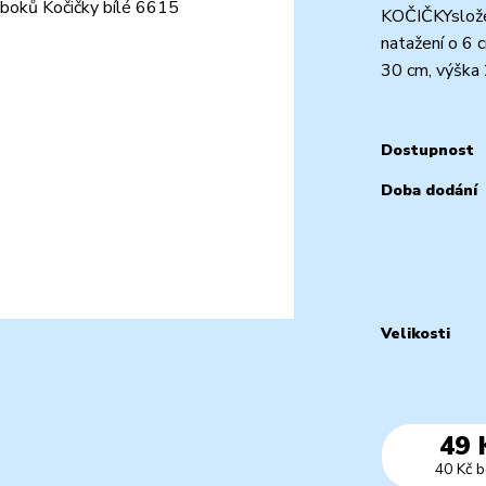
KOČIČKYsložen
natažení o 6 c
30 cm, výška 
Dostupnost
Doba dodání
Velikosti
49 
40 Kč
b