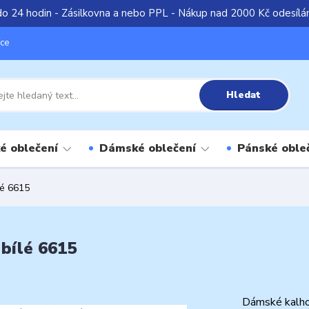
do 24 hodin - Zásilkovna a nebo PPL - Nákup nad 2000 Kč odesíl
íce
Hledat
é oblečení
Dámské oblečení
Pánské oble
lé 6615
bílé 6615
Dámské kalho