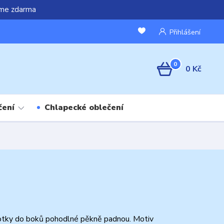
áme zdarma
Přihlášení
0
0 Kč
čení
Chlapecké oblečení
tky do boků pohodlné pěkně padnou. Motiv