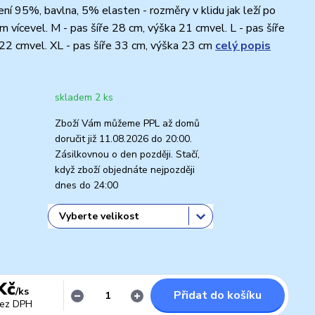
í 95%, bavlna, 5% elasten - rozměry v klidu jak leží po
m vícevel. M - pas šíře 28 cm, výška 21 cmvel. L - pas šíře
22 cmvel. XL - pas šíře 33 cm, výška 23 cm
celý popis
skladem 2 ks
Zboží Vám můžeme PPL až domů
doručit již 11.08.2026 do 20:00.
Zásilkovnou o den později. Stačí,
když zboží objednáte nejpozději
dnes do 24:00
Kč
/
ks
Přidat do košíku
ez DPH