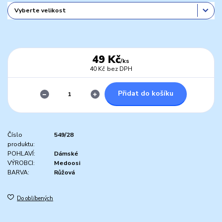
49 Kč
/
ks
40 Kč
bez DPH
Přidat do košíku
Číslo
549/28
produktu:
POHLAVÍ:
Dámské
VÝROBCI:
Medoosi
BARVA:
Růžová
Do oblíbených