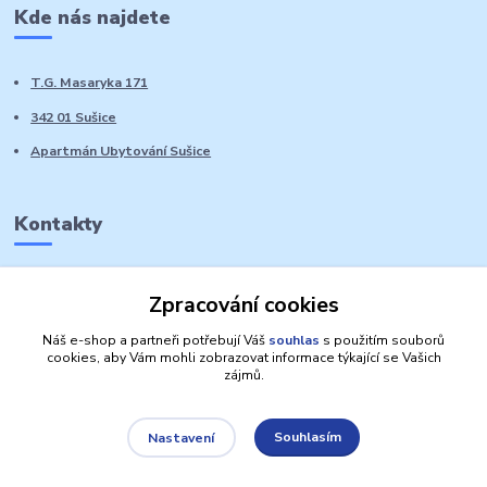
Kde nás najdete
T.G. Masaryka 171
342 01 Sušice
Apartmán Ubytování Sušice
Kontakty
Marie Sedláčková
Zpracování cookies
+420 776 728 764
Volat PO-NE do 21 hodin
Náš e-shop a partneři potřebují Váš
souhlas
s použitím souborů
cookies, aby Vám mohli zobrazovat informace týkající se Vašich
zájmů.
Souhlasím
Nastavení
Autorská práva: Obchůdek Lucinka