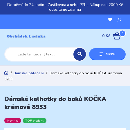
Doručení do 24 hodin - Zásilkovna a nebo PPL - Nákup nad 2000 Kč
odesíláme zdarma
0
0 Kč
Menu
Dámské oblečení
Dámské kalhotky do boků KOČKA krémová
8933
Dámské kalhotky do boků KOČKA
krémová 8933
Novinka
TOP produkt