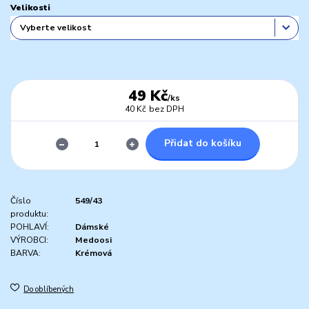
Velikosti
49 Kč
/
ks
40 Kč
bez DPH
Přidat do košíku
Číslo
549/43
produktu:
POHLAVÍ:
Dámské
VÝROBCI:
Medoosi
BARVA:
Krémová
Do oblíbených