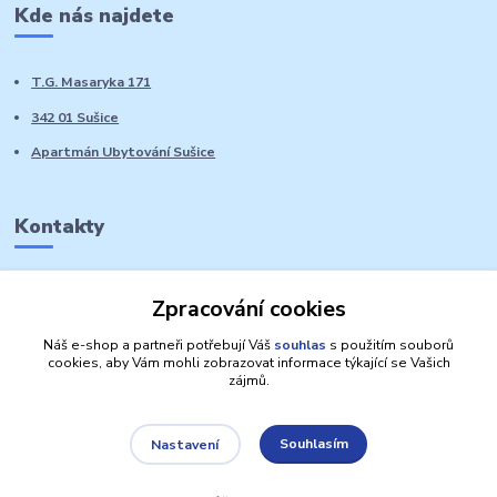
Kde nás najdete
T.G. Masaryka 171
342 01 Sušice
Apartmán Ubytování Sušice
Kontakty
Marie Sedláčková
Zpracování cookies
+420 776 728 764
Volat PO-NE do 21 hodin
Náš e-shop a partneři potřebují Váš
souhlas
s použitím souborů
cookies, aby Vám mohli zobrazovat informace týkající se Vašich
zájmů.
Souhlasím
Nastavení
Autorská práva: Obchůdek Lucinka