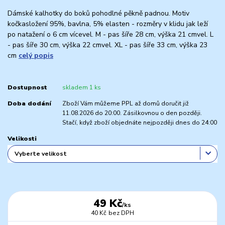
Dámské kalhotky do boků pohodlné pěkně padnou. Motiv
kočkasložení 95%, bavlna, 5% elasten - rozměry v klidu jak leží
po natažení o 6 cm vícevel. M - pas šíře 28 cm, výška 21 cmvel. L
- pas šíře 30 cm, výška 22 cmvel. XL - pas šíře 33 cm, výška 23
cm
celý popis
Dostupnost
skladem 1 ks
Doba dodání
Zboží Vám můžeme PPL až domů doručit již
11.08.2026 do 20:00. Zásilkovnou o den později.
Stačí, když zboží objednáte nejpozději dnes do 24:00
Velikosti
49 Kč
/
ks
40 Kč
bez DPH