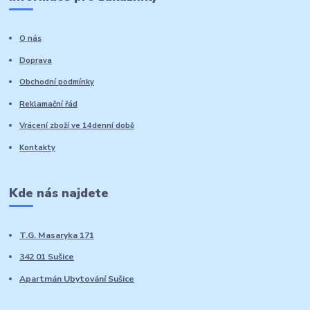
O nás
Doprava
Obchodní podmínky
Reklamační řád
Vrácení zboží ve 14denní době
Kontakty
Kde nás najdete
T.G. Masaryka 171
342 01 Sušice
Apartmán Ubytování Sušice