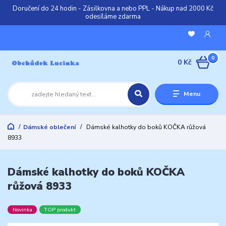
Doručení do 24 hodin - Zásilkovna a nebo PPL - Nákup nad 2000 Kč
odesíláme zdarma
0
0 Kč
Menu
Dámské oblečení
Dámské kalhotky do boků KOČKA růžová
8933
Dámské kalhotky do boků KOČKA
růžová 8933
Novinka
TOP produkt