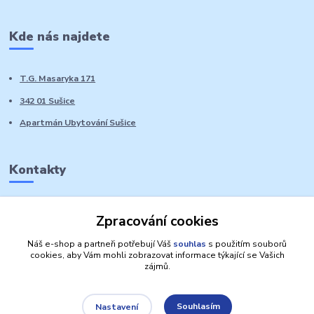
Kde nás najdete
T.G. Masaryka 171
342 01 Sušice
Apartmán Ubytování Sušice
Kontakty
Marie Sedláčková
Zpracování cookies
+420 776 728 764
Volat PO-NE do 21 hodin
Náš e-shop a partneři potřebují Váš
souhlas
s použitím souborů
cookies, aby Vám mohli zobrazovat informace týkající se Vašich
zájmů.
Souhlasím
Nastavení