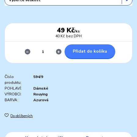
49 Kč
/
ks
40 Kč
bez DPH
Přidat do košíku
Číslo
594/9
produktu:
POHLAVÍ:
Dámské
VÝROBCI:
Rouying
BARVA:
Azurová
Do oblíbených