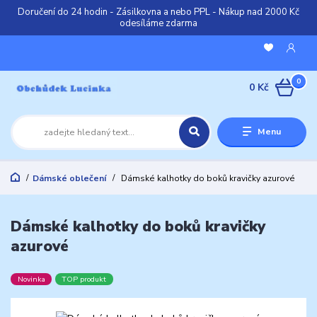
Doručení do 24 hodin - Zásilkovna a nebo PPL - Nákup nad 2000 Kč
odesíláme zdarma
0
0 Kč
Menu
Dámské oblečení
Dámské kalhotky do boků kravičky azurové
Dámské kalhotky do boků kravičky
azurové
Novinka
TOP produkt