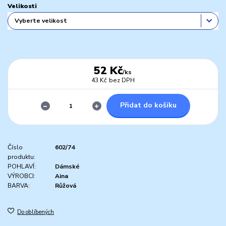
Velikosti
52 Kč
/
ks
43 Kč
bez DPH
Přidat do košíku
Číslo
602/74
produktu:
POHLAVÍ:
Dámské
VÝROBCI:
Aina
BARVA:
Růžová
Do oblíbených