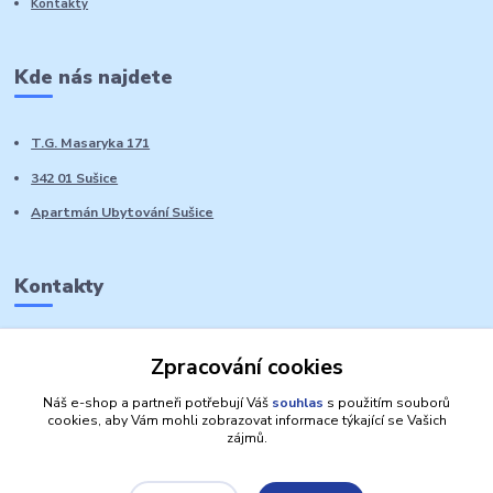
Kontakty
Kde nás najdete
T.G. Masaryka 171
342 01 Sušice
Apartmán Ubytování Sušice
Kontakty
Marie Sedláčková
Zpracování cookies
+420 776 728 764
Volat PO-NE do 21 hodin
Náš e-shop a partneři potřebují Váš
souhlas
s použitím souborů
cookies, aby Vám mohli zobrazovat informace týkající se Vašich
zájmů.