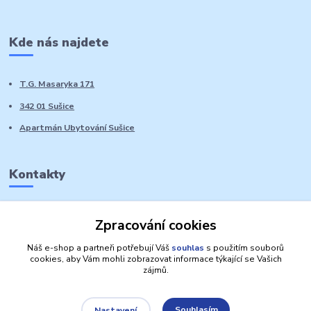
Kde nás najdete
T.G. Masaryka 171
342 01 Sušice
Apartmán Ubytování Sušice
Kontakty
Marie Sedláčková
Zpracování cookies
+420 776 728 764
Volat PO-NE do 21 hodin
Náš e-shop a partneři potřebují Váš
souhlas
s použitím souborů
cookies, aby Vám mohli zobrazovat informace týkající se Vašich
zájmů.
Souhlasím
Nastavení