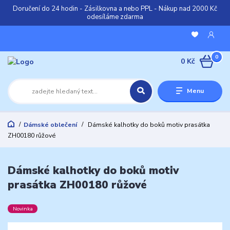
Doručení do 24 hodin - Zásilkovna a nebo PPL - Nákup nad 2000 Kč
odesíláme zdarma
0
0 Kč
Menu
Dámské oblečení
Dámské kalhotky do boků motiv prasátka
ZH00180 růžové
Dámské kalhotky do boků motiv
prasátka ZH00180 růžové
Novinka