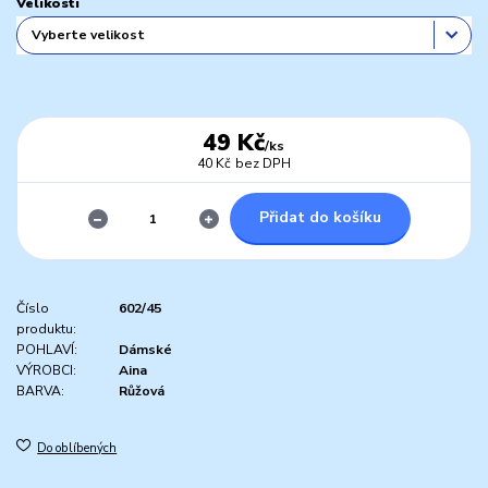
Velikosti
49 Kč
/
ks
40 Kč
bez DPH
Přidat do košíku
Číslo
602/45
produktu:
POHLAVÍ:
Dámské
VÝROBCI:
Aina
BARVA:
Růžová
Do oblíbených