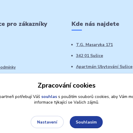
e pro zákazníky
Kde nás najdete
T.G. Masaryka 171
342 01 Sušice
Apartmán Ubytování Sušice
podmínky
 řád
Zpracování cookies
oží ve 14denní době
artneři potřebují Váš
souhlas
s použitím souborů cookies, aby Vám mo
informace týkající se Vašich zájmů.
Souhlasím
Nastavení