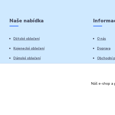
Naše nabídka
Informac
Dětské oblečení
O nás
Kojenecké oblečení
Doprava
Dámské oblečení
Obchodní 
Pánské oblečení
Reklamační
Vrácení zb
Náš e-shop a p
Kontakty