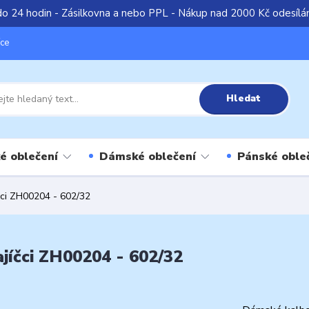
do 24 hodin - Zásilkovna a nebo PPL - Nákup nad 2000 Kč odesíl
íce
Hledat
é oblečení
Dámské oblečení
Pánské oble
čci ZH00204 - 602/32
jíčci ZH00204 - 602/32