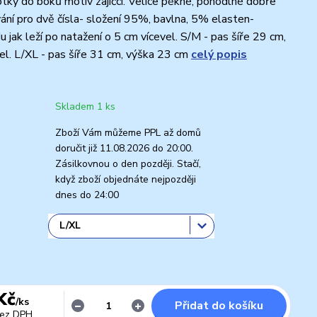
ky do boků motiv zajíčci. Velice pěkné, pohodlné dobře
vání pro dvě čísla- složení 95%, bavlna, 5% elasten-
u jak leží po natažení o 5 cm vícevel. S/M - pas šíře 29 cm,
l. L/XL - pas šíře 31 cm, výška 23 cm
celý popis
Skladem 1 ks
Zboží Vám můžeme PPL až domů
doručit již 11.08.2026 do 20:00.
Zásilkovnou o den později. Stačí,
když zboží objednáte nejpozději
dnes do 24:00
Kč
/
ks
Přidat do košíku
ez DPH