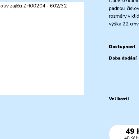
Dámské kalhot
padnou, číslo
rozměry v klid
výška 22 cmve
Dostupnost
Doba dodání
Velikosti
49 
40 Kč
b