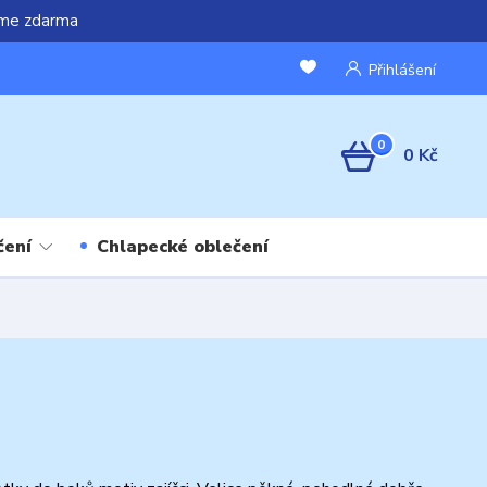
áme zdarma
Přihlášení
0
0 Kč
čení
Chlapecké oblečení