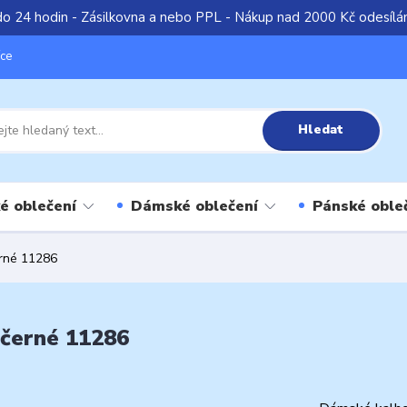
do 24 hodin - Zásilkovna a nebo PPL - Nákup nad 2000 Kč odesíl
íce
Hledat
é oblečení
Dámské oblečení
Pánské oble
erné 11286
 černé 11286