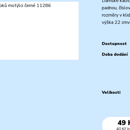
Dámské kalho
padnou, číslo
rozměry v klid
výška 22 cmve
Dostupnost
Doba dodání
Velikosti
49 
40 Kč
b