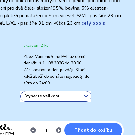
tky do boků motiv motýlci. Velice pěkné, pohodlné dobře
vání pro dvě čísla- složení 95%, bavlna, 5% elasten-
u jak leží po natažení o 5 cm vícevel. S/M - pas šíře 29 cm,
l. L/XL - pas šíře 31 cm, výška 23 cm
celý popis
skladem 2 ks
Zboží Vám můžeme PPL až domů
doručit již 11.08.2026 do 20:00.
Zásilkovnou o den později. Stačí,
když zboží objednáte nejpozději do
zítra do 24:00
Kč
/
ks
Přidat do košíku
ez DPH