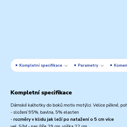
Kompletní specifikace
Parametry
Komen
Kompletní specifikace
Dámské kalhotky do boků motiv motýlci. Velice pěkné, poho
- složení 95%, bavlna, 5% elasten
-
rozměry v klidu jak leží po natažení o 5 cm více
vel. S/M - pas šíře 29 cm, výška 22 cm