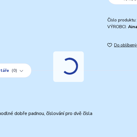
Číslo produktu:
VÝROBCI:
Ain
Do oblíbený
táře
0
dlné dobře padnou, číslování pro dvě čísla