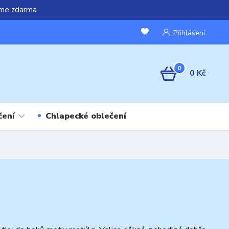
áme zdarma
Přihlášení
0
0 Kč
čení
Chlapecké oblečení