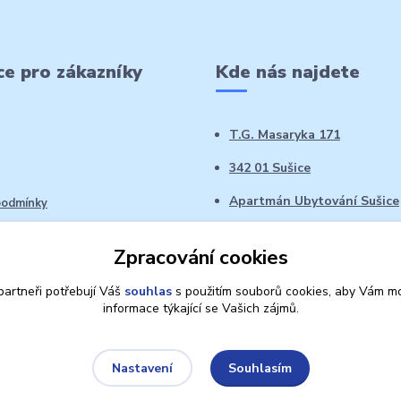
e pro zákazníky
Kde nás najdete
T.G. Masaryka 171
342 01 Sušice
Apartmán Ubytování Sušice
podmínky
 řád
Zpracování cookies
oží ve 14denní době
artneři potřebují Váš
souhlas
s použitím souborů cookies, aby Vám mo
informace týkající se Vašich zájmů.
Souhlasím
Nastavení