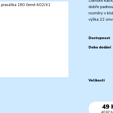
Dámské kalho
dobře padnou,
rozměry v klid
výška 22 cmve
Dostupnost
Doba dodání
Velikosti
49 
40 Kč
b