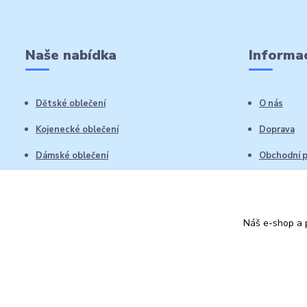
Naše nabídka
Informac
Dětské oblečení
O nás
Kojenecké oblečení
Doprava
Dámské oblečení
Obchodní 
Pánské oblečení
Reklamační
Vrácení zb
Náš e-shop a p
Kontakty