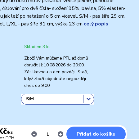
tky do boků motiv prasátka. Velice pěkné, pohodlné
 číslování pro dvě čísla- složení 95%, bavlna, 5% elasten-
u jak leží po natažení o 5 cm vícevel. S/M - pas šíře 29 cm,
l. L/XL - pas šíře 31 cm, výška 23 cm
celý popis
Skladem 3 ks
Zboží Vám můžeme PPL až domů
doručit již 10.08.2026 do 20:00.
Zásilkovnou o den později. Stačí,
když zboží objednáte nejpozději
dnes do 9:00
Kč
/
ks
Přidat do košíku
ez DPH