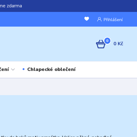
áme zdarma
Přihlášení
0
0 Kč
čení
Chlapecké oblečení