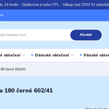
do 24 hodin - Zásilkovna a nebo PPL - Nákup nad 2000 Kč odesíl
íce
Hledat
é oblečení
Dámské oblečení
Pánské oble
180 černé 602/41
 180 černé 602/41