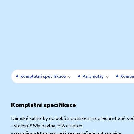
Kompletní specifikace
Parametry
Komen
Kompletní specifikace
Dámské kalhotky do boků s potiskem na přední straně kočič
- složení 95% bavlna, 5% elasten
-
rozměry v klidu jak leží, po natažení o 4 cm více