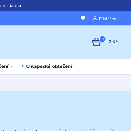
áme zdarma
Přihlášení
0
0 Kč
čení
Chlapecké oblečení