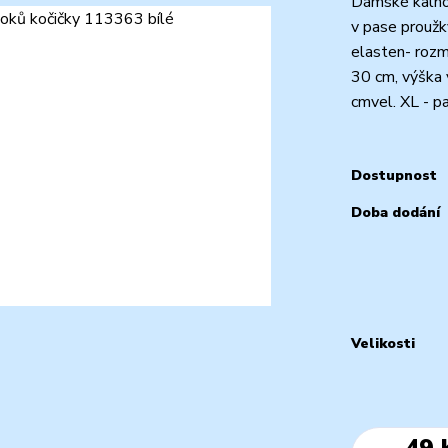
Dámské kalhot
v pase proužk
elasten- rozmě
30 cm, výška 
cmvel. XL - pa
Dostupnost
Doba dodání
Velikosti
49 