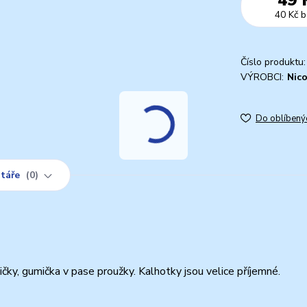
40 Kč
b
Číslo produktu:
VÝROBCI:
Nico
Do oblíbený
táře
0
ky, gumička v pase proužky. Kalhotky jsou velice příjemné.