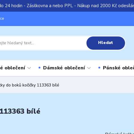
do 24 hodin - Zásilkovna a nebo PPL - Nákup nad 2000 Kč odesíl
íce
Hledat
é oblečení
Dámské oblečení
Pánské oble
y do boků kočičky 113363 bílé
113363 bílé