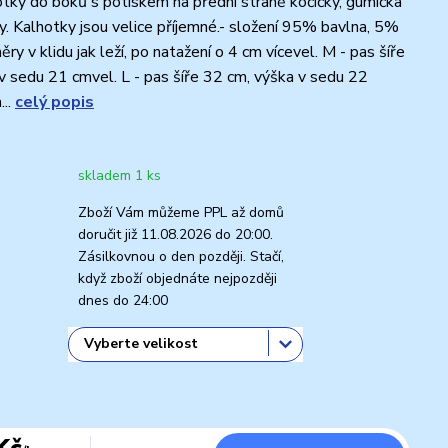
ky do boků s potiskem na přední straně kočičky, gumička
y. Kalhotky jsou velice příjemné.- složení 95% bavlna, 5%
ry v klidu jak leží, po natažení o 4 cm vícevel. M - pas šíře
v sedu 21 cmvel. L - pas šíře 32 cm, výška v sedu 22
...
celý popis
skladem 1 ks
Zboží Vám můžeme PPL až domů
doručit již 11.08.2026 do 20:00.
Zásilkovnou o den později. Stačí,
když zboží objednáte nejpozději
dnes do 24:00
Kč