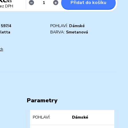
/
ks
Přidat do košíku
ez DPH
597/4
POHLAVÍ:
Dámské
letta
BARVA:
Smetanová
ch
Parametry
POHLAVÍ
Dámské