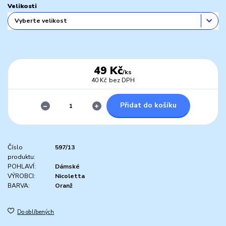
Velikosti
49 Kč
/
ks
40 Kč
bez DPH
Přidat do košíku
Číslo
597/13
produktu:
POHLAVÍ:
Dámské
VÝROBCI:
Nicoletta
BARVA:
Oranž
Do oblíbených