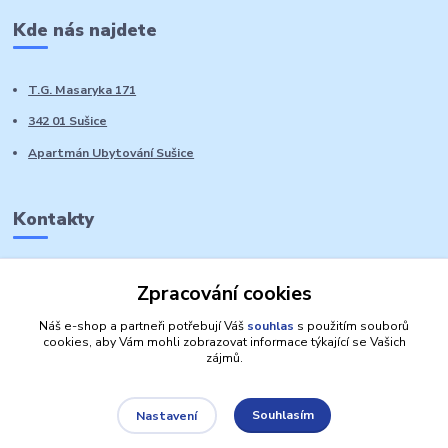
Kde nás najdete
T.G. Masaryka 171
342 01 Sušice
Apartmán Ubytování Sušice
Kontakty
Marie Sedláčková
Zpracování cookies
+420 776 728 764
Volat PO-NE do 21 hodin
Náš e-shop a partneři potřebují Váš
souhlas
s použitím souborů
cookies, aby Vám mohli zobrazovat informace týkající se Vašich
zájmů.
Souhlasím
Nastavení