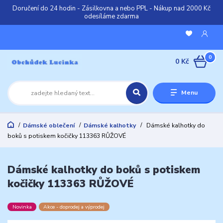
Doručení do 24 hodin - Zásilkovna a nebo PPL - Nákup nad 2000 Kč
odesíláme zdarma
0
0 Kč
Menu
Dámské oblečení
Dámské kalhotky
Dámské kalhotky do
boků s potiskem kočičky 113363 RŮŽOVÉ
Dámské kalhotky do boků s potiskem
kočičky 113363 RŮŽOVÉ
Novinka
Akce - doprodej a výprodej