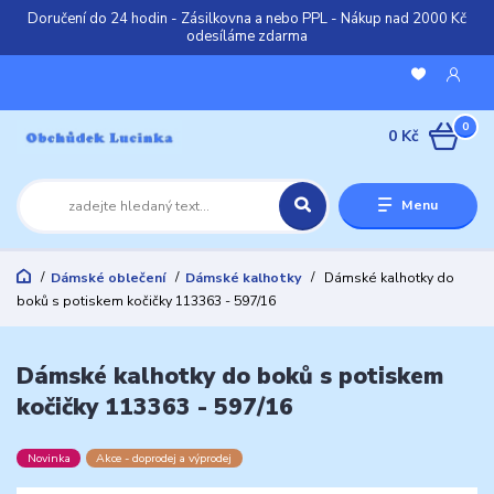
Doručení do 24 hodin - Zásilkovna a nebo PPL - Nákup nad 2000 Kč
odesíláme zdarma
0
0 Kč
Menu
Dámské oblečení
Dámské kalhotky
Dámské kalhotky do
boků s potiskem kočičky 113363 - 597/16
Dámské kalhotky do boků s potiskem
kočičky 113363 - 597/16
Novinka
Akce - doprodej a výprodej