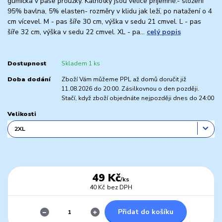
gumička v pase proužky. Kalhotky jsou velice příjemné.- složení
95% bavlna, 5% elasten- rozměry v klidu jak leží, po natažení o 4
cm vícevel. M - pas šíře 30 cm, výška v sedu 21 cmvel. L - pas
šíře 32 cm, výška v sedu 22 cmvel. XL - pa...
celý popis
Dostupnost
Skladem 1 ks
Doba dodání
Zboží Vám můžeme PPL až domů doručit již
11.08.2026 do 20:00. Zásilkovnou o den později.
Stačí, když zboží objednáte nejpozději dnes do 24:00
Velikosti
49 Kč
/
ks
40 Kč
bez DPH
Přidat do košíku