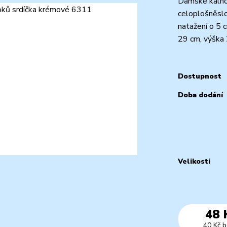
Dámské kalho
celoplošněslo
natažení o 5 c
29 cm, výška 
Dostupnost
Doba dodání
Velikosti
48 
40 Kč
b