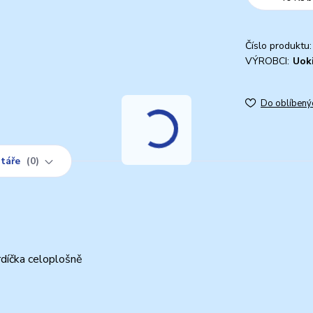
Číslo produktu:
VÝROBCI:
Uok
Do oblíbený
táře
0
díčka celoplošně