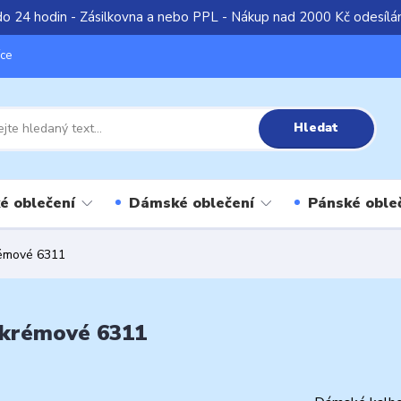
do 24 hodin - Zásilkovna a nebo PPL - Nákup nad 2000 Kč odesíl
íce
Hledat
é oblečení
Dámské oblečení
Pánské oble
rémové 6311
 krémové 6311