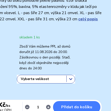
tky do boků pohodlné pěkně padnou. Vzor srdíčka
žení 95%, bavlna, 5% elastenrozměry v klidu jak leží po
m vícevel. L - pas šíře 27 cm, výška 21 cmvel. XL - pas šíře
22 cmvel. XXL - pas šíře 31 cm, výška 23 cm
celý popis
skladem 1 ks
Zboží Vám můžeme PPL až domů
doručit již 11.08.2026 do 20:00.
Zásilkovnou o den později. Stačí,
když zboží objednáte nejpozději
dnes do 24:00
Kč
/
ks
Přidat do košíku
ez DPH