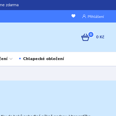
áme zdarma
Přihlášení
0
0 Kč
čení
Chlapecké oblečení