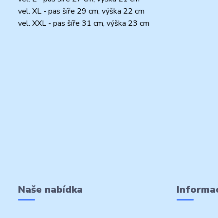
vel. XL - pas šíře 29 cm, výška 22 cm
vel. XXL - pas šíře 31 cm, výška 23 cm
Naše nabídka
Informac