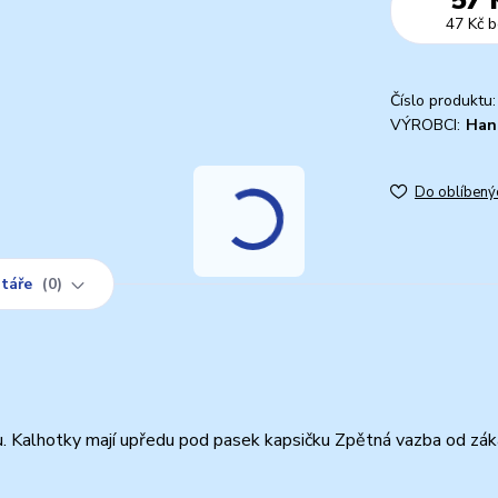
47 Kč
b
Číslo produktu:
VÝROBCI:
Han
Do oblíbený
táře
0
. Kalhotky mají upředu pod pasek kapsičku Zpětná vazba od zák