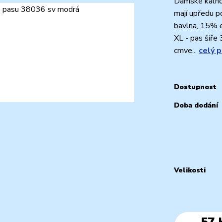
Dámské kalhot
mají upředu 
bavlna, 15% el
XL - pas šíře
cmve...
celý 
Dostupnost
Doba dodání
Velikosti
57 