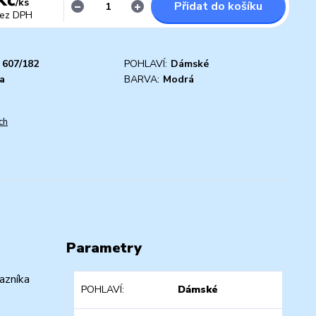
/
ks
Přidat do košíku
ez DPH
607/182
POHLAVÍ:
Dámské
a
BARVA:
Modrá
ch
Parametry
azníka
POHLAVÍ
Dámské