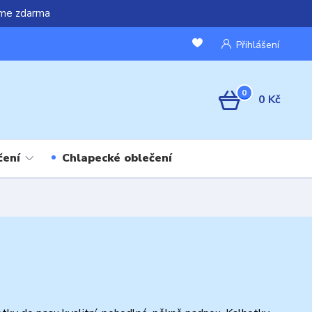
áme zdarma
Přihlášení
0
0 Kč
čení
Chlapecké oblečení