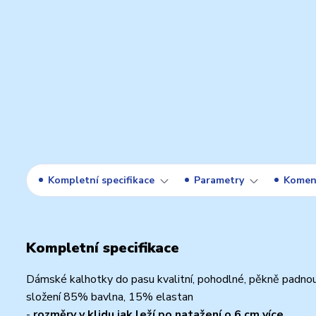
Kompletní specifikace
Parametry
Komen
Kompletní specifikace
Dámské kalhotky do pasu kvalitní, pohodlné, pěkně padnou
složení 85% bavlna, 15% elastan
-
rozměry v klidu jak leží po natažení o 6 cm více