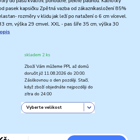
ky do pasu kvalitní, pohodlné, pěkně padnou. Kalhotky
pod pasek kapsičku Zpětná vazba od zákazníkasložení 85%
astan- rozměry v klidu jak leží po natažení o 6 cm vícevel.
 33 cm, výška 29 cmvel. XXL - pas šíře 35 cm, výška 30
popis
skladem 2 ks
Zboží Vám můžeme PPL až domů
doručit již 11.08.2026 do 20:00.
Zásilkovnou o den později. Stačí,
když zboží objednáte nejpozději do
zítra do 24:00
Kč