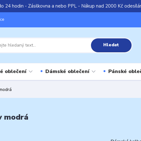
do 24 hodin - Zásilkovna a nebo PPL - Nákup nad 2000 Kč odesíl
íce
Hledat
é oblečení
Dámské oblečení
Pánské oble
 modrá
v modrá