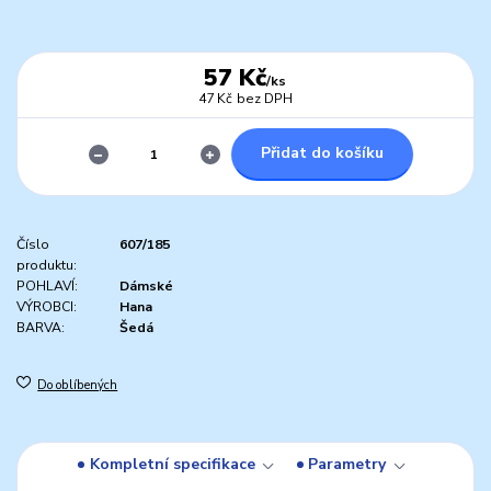
57 Kč
/
ks
47 Kč
bez DPH
Přidat do košíku
Číslo
607/185
produktu:
POHLAVÍ:
Dámské
VÝROBCI:
Hana
BARVA:
Šedá
Do oblíbených
Kompletní specifikace
Parametry