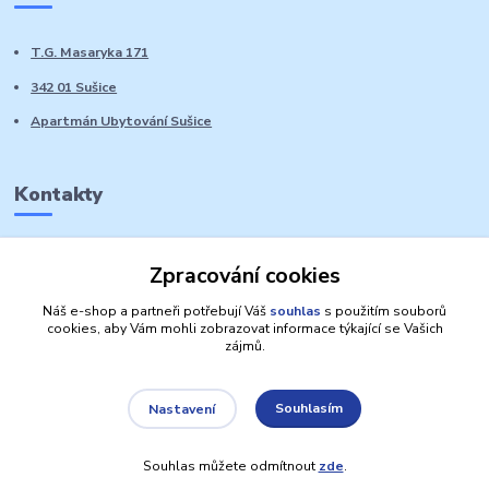
T.G. Masaryka 171
342 01 Sušice
Apartmán Ubytování Sušice
Kontakty
Marie Sedláčková
Zpracování cookies
+420 776 728 764
Volat PO-NE do 21 hodin
Náš e-shop a partneři potřebují Váš
souhlas
s použitím souborů
cookies, aby Vám mohli zobrazovat informace týkající se Vašich
zájmů.
Souhlasím
Nastavení
Autorská práva: Obchůdek Lucinka
Souhlas můžete odmítnout
zde
.
Vytvořeno na
Eshop-rychle.cz