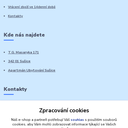
Vrácení zboží ve 14denní době
Kontakty
Kde nás najdete
T.G. Masaryka 171
342 01 Sušice
Apartmán Ubytování Sušice
Kontakty
Marie Sedláčková
Zpracování cookies
+420 776 728 764
Volat PO-NE do 21 hodin
Náš e-shop a partneři potřebují Váš
souhlas
s použitím souborů
cookies, aby Vám mohli zobrazovat informace týkající se Vašich