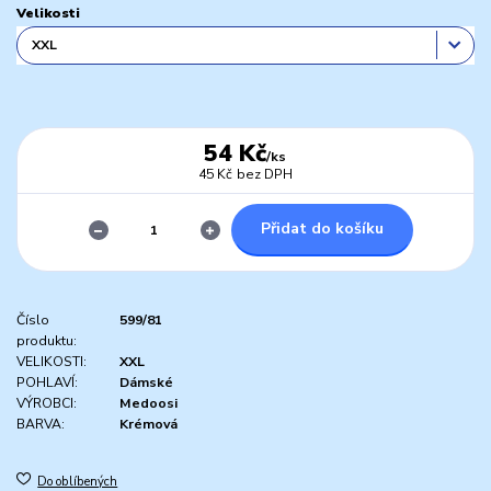
Velikosti
54 Kč
/
ks
45 Kč
bez DPH
Přidat do košíku
Číslo
599/81
produktu:
VELIKOSTI:
XXL
POHLAVÍ:
Dámské
VÝROBCI:
Medoosi
BARVA:
Krémová
Do oblíbených