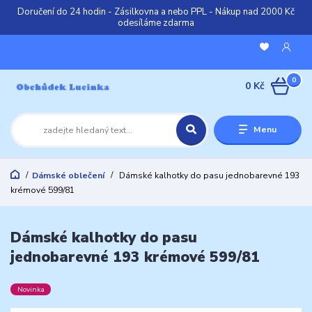
Doručení do 24 hodin - Zásilkovna a nebo PPL - Nákup nad 2000 Kč
odesíláme zdarma
0
0 Kč
Menu
Dámské oblečení
Dámské kalhotky do pasu jednobarevné 193
krémové 599/81
Dámské kalhotky do pasu
jednobarevné 193 krémové 599/81
Novinka