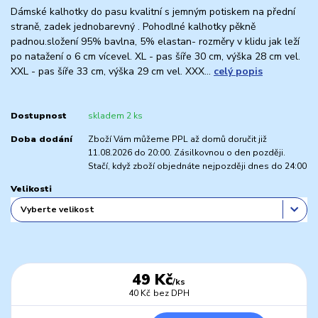
Dámské kalhotky do pasu kvalitní s jemným potiskem na přední
straně, zadek jednobarevný . Pohodlné kalhotky pěkně
padnou.složení 95% bavlna, 5% elastan- rozměry v klidu jak leží
po natažení o 6 cm vícevel. XL - pas šíře 30 cm, výška 28 cm vel.
XXL - pas šíře 33 cm, výška 29 cm vel. XXX...
celý popis
Dostupnost
skladem 2 ks
Doba dodání
Zboží Vám můžeme PPL až domů doručit již
11.08.2026 do 20:00. Zásilkovnou o den později.
Stačí, když zboží objednáte nejpozději dnes do 24:00
Velikosti
49 Kč
/
ks
40 Kč
bez DPH