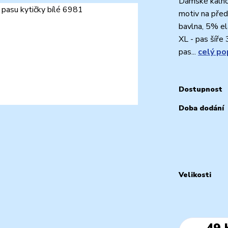
Dámské kalho
motiv na před
bavlna, 5% ela
XL - pas šíř
pas...
celý po
Dostupnost
Doba dodání
Velikosti
49 