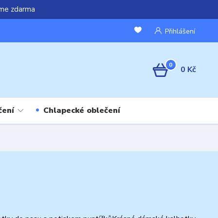
áme zdarma
Přihlášení
0
0 Kč
čení
Chlapecké oblečení