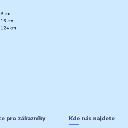
08 cm
-116 cm
6-124 cm
e pro zákazníky
Kde nás najdete