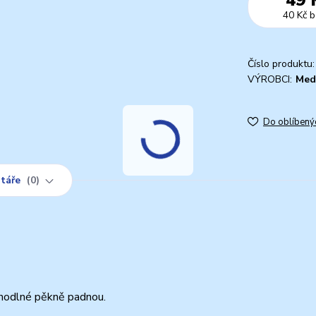
40 Kč
b
Číslo produktu:
VÝROBCI:
Med
Do oblíbený
táře
0
ohodlné pěkně padnou.