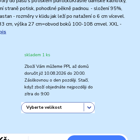
tky do pasu s potiskem puntíčkůKrásné dámské kalhotky,
ní straně potisk, pohodlné pěkně padnou. - složení 95%,
stan - rozměry v klidu jak leží po natažení o 6 cm vícevel.
e 33 cm, výška 27 cm=obvod boků 100-108 cmvel. XXL -
pis
skladem 1 ks
Zboží Vám můžeme PPL až domů
doručit již 10.08.2026 do 20:00.
Zásilkovnou o den později. Stačí,
když zboží objednáte nejpozději do
zítra do 9:00
Kč