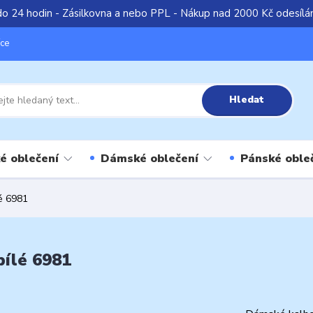
do 24 hodin - Zásilkovna a nebo PPL - Nákup nad 2000 Kč odesíl
íce
Hledat
é oblečení
Dámské oblečení
Pánské oble
é 6981
bílé 6981