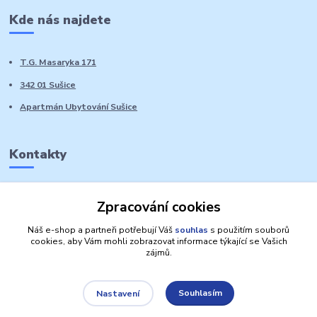
Kde nás najdete
T.G. Masaryka 171
342 01 Sušice
Apartmán Ubytování Sušice
Kontakty
Marie Sedláčková
Zpracování cookies
+420 776 728 764
Volat PO-NE do 21 hodin
Náš e-shop a partneři potřebují Váš
souhlas
s použitím souborů
cookies, aby Vám mohli zobrazovat informace týkající se Vašich
zájmů.
Souhlasím
Nastavení